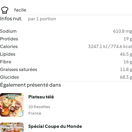
facile
Infos nut.
par 1 portion
Sodium
610.8 mg
Protides
19 g
Calories
3247.1 kJ / 774.6 kcal
Lipides
46.5 g
Fibre
16 g
Graisses saturées
11.8 g
Glucides
68.3 g
Également présenté dans
Plateau télé
20 Recettes
France
Spécial Coupe du Monde