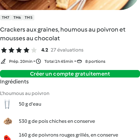
TM7
TM6
TM5
Crackers aux graines, houmous au poivron et
mousses au chocolat
4.2
27 évaluations
Prép. 20min
Total 1h 45min
8 portions
Créer un compte gratuitement
Ingrédients
L'houmous au poivron
50 g d'eau
530 g de pois chiches en conserve
160 g de poivrons rouges grillés, en conserve