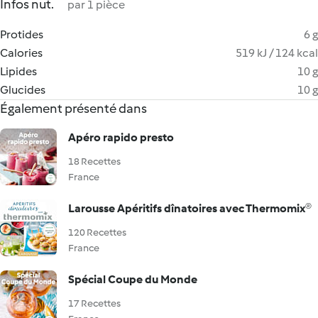
Infos nut.
par 1 pièce
Protides
6 g
Calories
519 kJ / 124 kcal
Lipides
10 g
Glucides
10 g
Également présenté dans
Apéro rapido presto
18 Recettes
France
Larousse Apéritifs dînatoires avec Thermomix®
120 Recettes
France
Spécial Coupe du Monde
17 Recettes