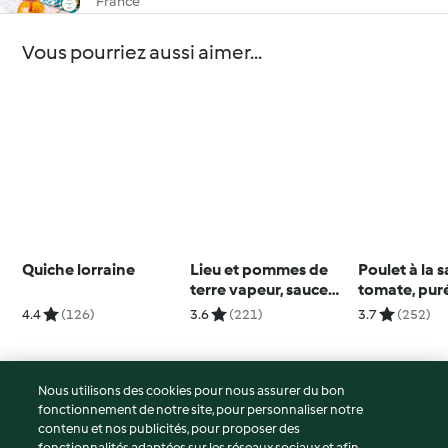
France
Vous pourriez aussi aimer...
Quiche lorraine
Lieu et pommes de
Poulet à la 
terre vapeur, sauce
tomate, pur
beurre blanc au
pomme de te
4.4
(126)
3.6
(221)
3.7
(252)
citron vert
courgette
Nous utilisons des cookies pour nous assurer du bon
fonctionnement de notre site, pour personnaliser notre
© Copyright 2026
contenu et nos publicités, pour proposer des
fonctionnalités adaptées sur les réseaux sociaux et afin