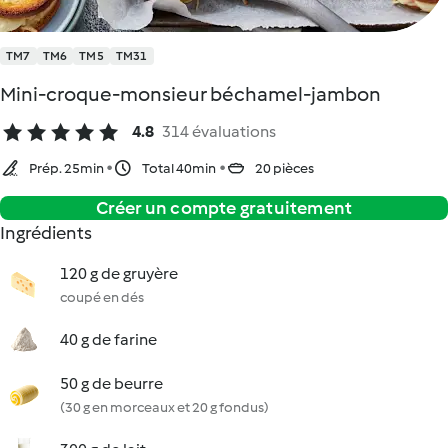
TM7
TM6
TM5
TM31
Mini-croque-monsieur béchamel-jambon
4.8
314 évaluations
Prép. 25min
Total 40min
20 pièces
Créer un compte gratuitement
Ingrédients
120 g de gruyère
coupé en dés
40 g de farine
50 g de beurre
(30 g en morceaux et 20 g fondus)