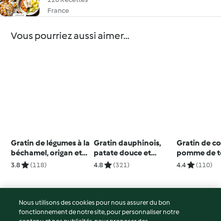
France
Vous pourriez aussi aimer...
Gratin de légumes à la
Gratin dauphinois,
Gratin de co
béchamel, origan et
patate douce et
pomme de te
fromage
cheddar à la truffe
chèvre
3.8
(118)
4.8
(321)
4.4
(110)
Nous utilisons des cookies pour nous assurer du bon
fonctionnement de notre site, pour personnaliser notre
© Copyright 2026