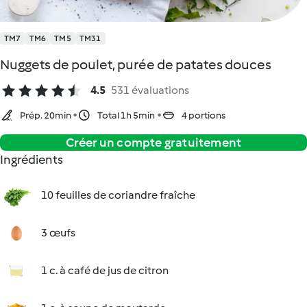
TM7
TM6
TM5
TM31
Nuggets de poulet, purée de patates douces
4.5
531 évaluations
Prép. 20min
Total 1h 5min
4 portions
Créer un compte gratuitement
Ingrédients
10 feuilles de coriandre fraîche
3 œufs
1 c. à café de jus de citron