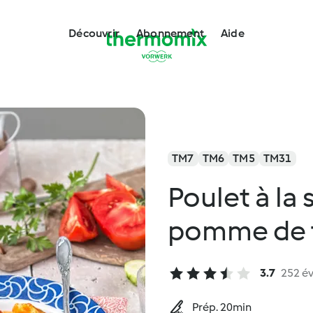
Découvrir
Abonnement
Aide
TM7
TM6
TM5
TM31
Poulet à la
pomme de t
3.7
252 év
Prép. 20min