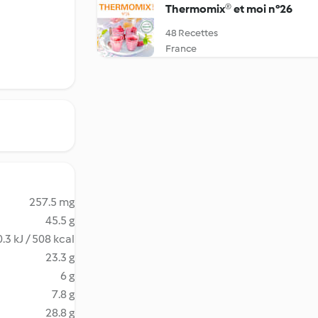
Thermomix® et moi n°26
48 Recettes
France
257.5 mg
45.5 g
.3 kJ / 508 kcal
23.3 g
6 g
7.8 g
28.8 g