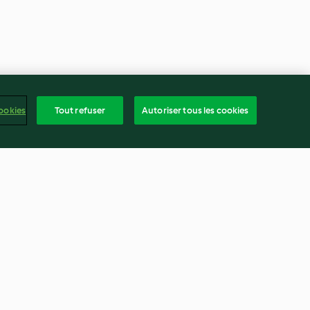
ookies
Tout refuser
Autoriser tous les cookies
es de terre,
Spaghetti carbonara express
pignons
4.4
(61)