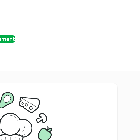
tement