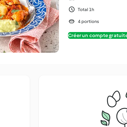
Total 1h
4 portions
Créer un compte gratui