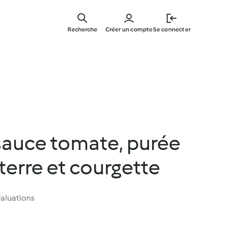
Skip
to
Recherche
Créer un compte
Se connecter
main
content
 sauce tomate, purée
erre et courgette
aluations