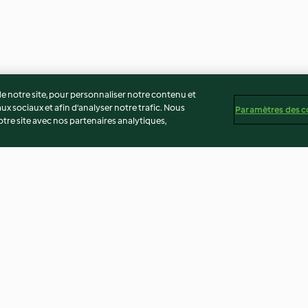
 notre site, pour personnaliser notre contenu et
ux sociaux et afin d’analyser notre trafic. Nous
Paramètres des c
re site avec nos partenaires analytiques,
olognaise
Gratin de courgette, pomme
Saumon et pomm
de terre et chèvre
sauce aux cham
4.4
(110)
4.7
(169)