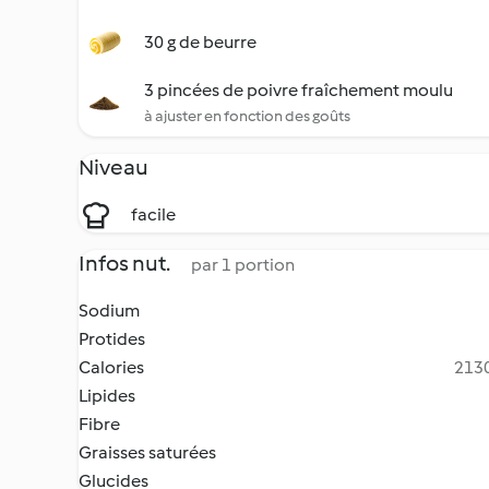
30 g de beurre
3 pincées de poivre fraîchement moulu
à ajuster en fonction des goûts
Niveau
facile
Infos nut.
par 1 portion
Sodium
Protides
Calories
2130
Lipides
Fibre
Graisses saturées
Glucides