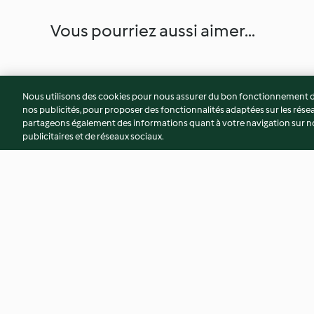
Vous pourriez aussi aimer...
Nous utilisons des cookies pour nous assurer du bon fonctionnement de
nos publicités, pour proposer des fonctionnalités adaptées sur les résea
partageons également des informations quant à votre navigation sur not
publicitaires et de réseaux sociaux.
Gratin de légumes à la
Cannelloni sauce b
béchamel, origan et fromage
3.8
(118)
3.3
(40)