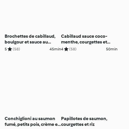
Brochettes de cabillaud,
Cabillaud sauce coco-
boulgour et sauce au
menthe, courgettes et
yaourt
quinoa aux oignons
5
(58)
45min
4
(58)
50min
Conchiglioni au saumon
Papillotes de saumon,
fumé, petits pois, crème et
courgettes et riz