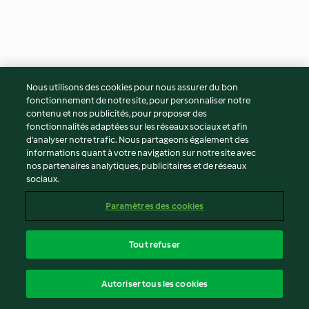
Nous utilisons des cookies pour nous assurer du bon
Polenta crémeuse à la
Triangles de polenta à la
fonctionnement de notre site, pour personnaliser notre
cannelle, asperges et
sauge, patate douce et
contenu et nos publicités, pour proposer des
bresaola
tomate
4
(14)
40min
4
(24)
2h
fonctionnalités adaptées sur les réseaux sociaux et afin
d’analyser notre trafic. Nous partageons également des
informations quant à votre navigation sur notre site avec
nos partenaires analytiques, publicitaires et de réseaux
sociaux.
Paramètres des cookies
Tout refuser
Autoriser tous les cookies
Fried rice au tofu, brocoli,
Quiche lorraine au tofu
ananas et noix de cajou
fumé