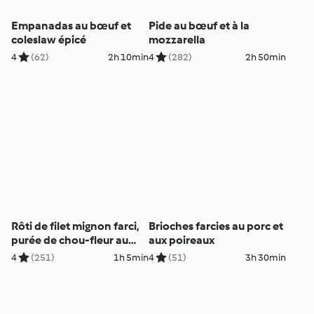
Empanadas au bœuf et
Pide au bœuf et à la
coleslaw épicé
mozzarella
4
(62)
2h 10min
4
(282)
2h 50min
Rôti de filet mignon farci,
Brioches farcies au porc et
purée de chou-fleur au
aux poireaux
romarin
4
(251)
1h 5min
4
(51)
3h 30min