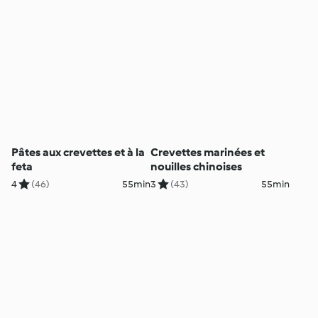
Pâtes aux crevettes et à la
Crevettes marinées et
feta
nouilles chinoises
4
(46)
55min
3
(43)
55min