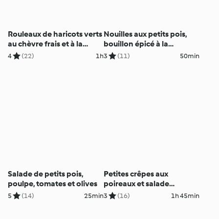
Rouleaux de haricots verts
Nouilles aux petits pois,
au chèvre frais et à la
bouillon épicé à la
menthe
coriandre
4
(22)
1h
3
(11)
50min
Salade de petits pois,
Petites crêpes aux
poulpe, tomates et olives
poireaux et salade
d’endives
5
(14)
25min
3
(16)
1h 45min