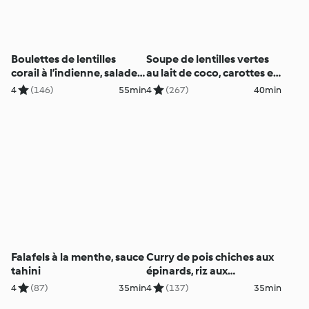
Boulettes de lentilles
Soupe de lentilles vertes
corail à l’indienne, salade
au lait de coco, carottes et
de carottes
épinards
4
(146)
55min
4
(267)
40min
Falafels à la menthe, sauce
Curry de pois chiches aux
tahini
épinards, riz aux
cranberries
4
(87)
35min
4
(137)
35min