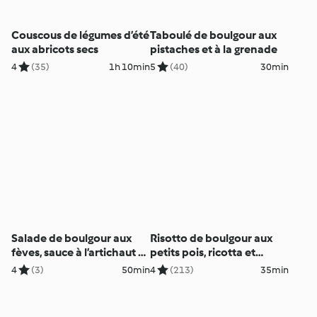
Couscous de légumes d’été
Taboulé de boulgour aux
aux abricots secs
pistaches et à la grenade
4
(35)
1h 10min
5
(40)
30min
Salade de boulgour aux
Risotto de boulgour aux
fèves, sauce à l’artichaut et
petits pois, ricotta et
au tahini
jambon
4
(3)
50min
4
(213)
35min