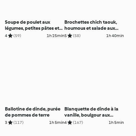
Soupe de poulet aux
Brochettes chich taouk,
légumes, petites pâtes et
houmous et salade aux
parmesan
graines
4
(59)
1h 25min
5
(58)
1h 40min
Ballotine de dinde, purée
Blanquette de dinde à la
de pommes de terre
vanille, boulgour aux
carottes
3
(117)
1h 5min
4
(167)
1h 5min