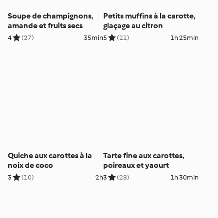
Soupe de champignons,
Petits muffins à la carotte,
amande et fruits secs
glaçage au citron
4
(27)
35min
5
(21)
1h 25min
Quiche aux carottes à la
Tarte fine aux carottes,
noix de coco
poireaux et yaourt
3
(10)
2h
3
(28)
1h 30min