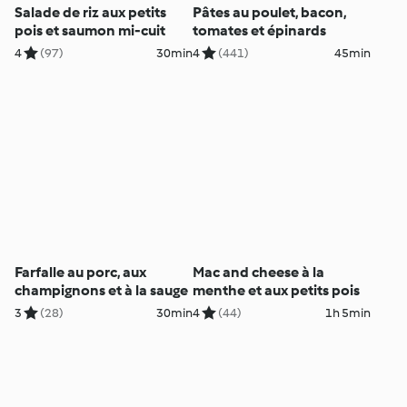
Salade de riz aux petits
Pâtes au poulet, bacon,
pois et saumon mi-cuit
tomates et épinards
4
(97)
30min
4
(441)
45min
Farfalle au porc, aux
Mac and cheese à la
champignons et à la sauge
menthe et aux petits pois
3
(28)
30min
4
(44)
1h 5min