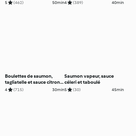
citron
5
(462)
50min
4
(389)
40min
Boulettes de saumon,
Saumon vapeur, sauce
tagliatelle et sauce citron-
céleri et taboulé
aneth
4
(715)
30min
5
(30)
45min