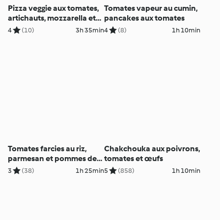
Pizza veggie aux tomates,
Tomates vapeur au cumin,
artichauts, mozzarella et
pancakes aux tomates
roquette
4
(10)
3h 35min
4
(8)
1h 10min
Tomates farcies au riz,
Chakchouka aux poivrons,
parmesan et pommes de
tomates et œufs
terre
3
(38)
1h 25min
5
(858)
1h 10min