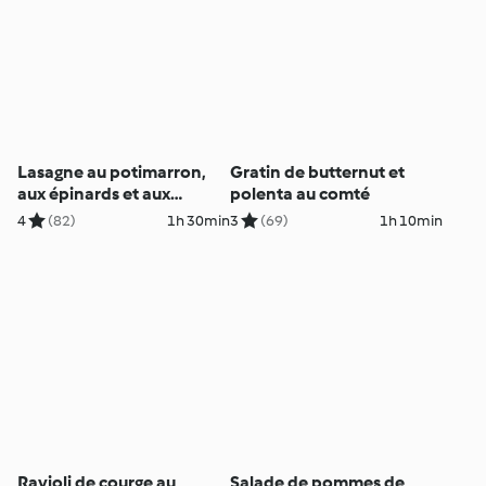
Lasagne au potimarron,
Gratin de butternut et
aux épinards et aux
polenta au comté
champignons
4
(82)
1h 30min
3
(69)
1h 10min
Ravioli de courge au
Salade de pommes de