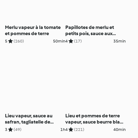
Merlu vapeur à la tomate
Papillotes de merlu et
et pommes de terre
petits pois, sauce aux
herbes
5
(260)
50min
4
(17)
35min
Lieu vapeur, sauce au
Lieu et pommes de terre
safran, tagliatelle de
vapeur, sauce beurre blanc
carottes et riz
au citron vert
3
(49)
1h
4
(221)
40min