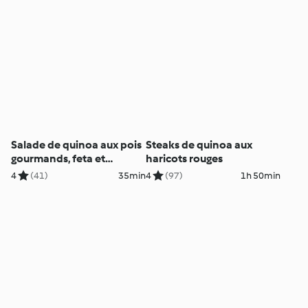
Salade de quinoa aux pois
Steaks de quinoa aux
gourmands, feta et
haricots rouges
menthe
4
(41)
35min
4
(97)
1h 50min