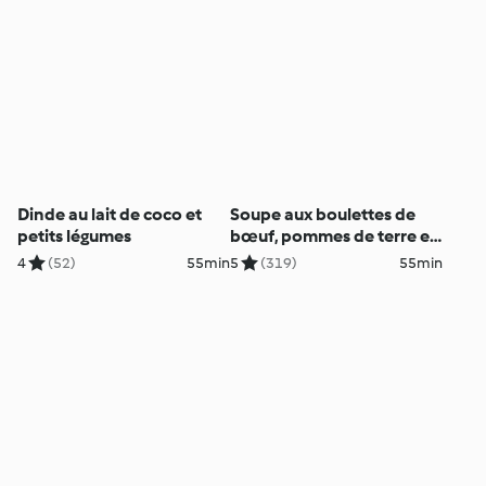
Dinde au lait de coco et
Soupe aux boulettes de
petits légumes
bœuf, pommes de terre et
petits pois
4
(52)
55min
5
(319)
55min