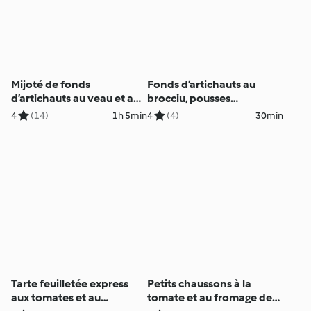
Mijoté de fonds
Fonds d’artichauts au
d’artichauts au veau et aux
brocciu, pousses
petits pois
d’épinards aux noisettes
4
(14)
1h 5min
4
(4)
30min
Tarte feuilletée express
Petits chaussons à la
aux tomates et au
tomate et au fromage de