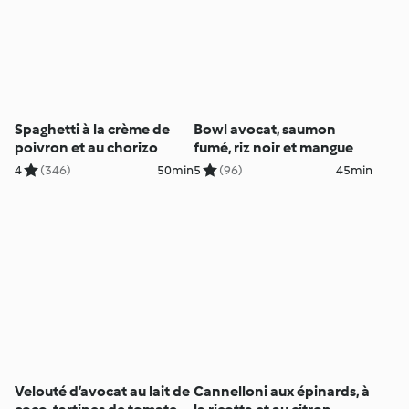
Spaghetti à la crème de
Bowl avocat, saumon
poivron et au chorizo
fumé, riz noir et mangue
4
(346)
50min
5
(96)
45min
Velouté d’avocat au lait de
Cannelloni aux épinards, à