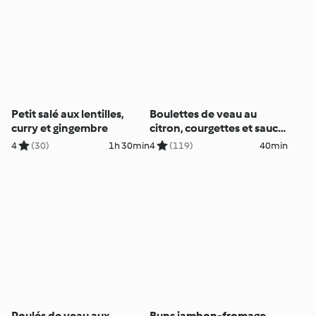
Petit salé aux lentilles,
Boulettes de veau au
curry et gingembre
citron, courgettes et sauce
au yaourt
4
(30)
1h 30min
4
(119)
40min
Roulés de veau aux
Buns jambon-fromage,