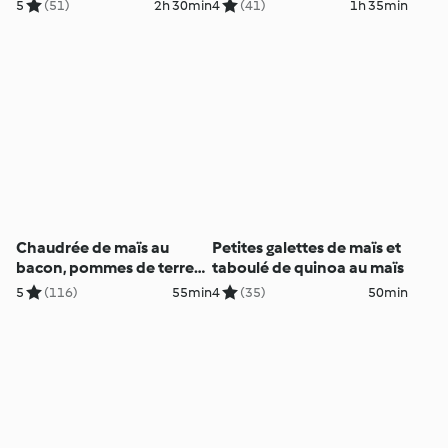
parmesan
brebis
5
(51)
2h 30min
4
(41)
1h 35min
Chaudrée de maïs au
Petites galettes de maïs et
bacon, pommes de terre
taboulé de quinoa au maïs
et épinards
5
(116)
55min
4
(35)
50min