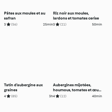
Pâtes aux moules et au
Riz noir aux moules,
safran
lardons et tomates cerise
3
(56)
25min
3
(21)
50min
Tatin d’aubergine aux
Aubergines mijotées,
graines
houmous, tomates et œufs
mollets
4
(85)
3h
4
(12)
40min