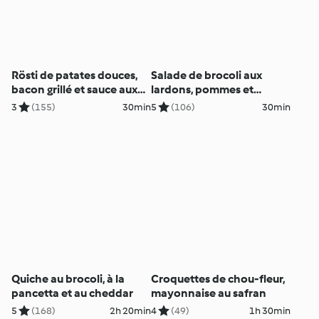
Rösti de patates douces,
Salade de brocoli aux
bacon grillé et sauce aux
lardons, pommes et
herbes
amandes
3
(155)
30min
5
(106)
30min
Quiche au brocoli, à la
Croquettes de chou-fleur,
pancetta et au cheddar
mayonnaise au safran
5
(168)
2h 20min
4
(49)
1h 30min