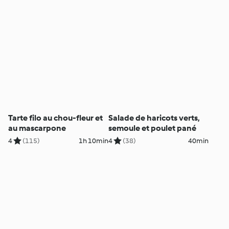
Tarte filo au chou-fleur et
Salade de haricots verts,
au mascarpone
semoule et poulet pané
4
(115)
1h 10min
4
(38)
40min