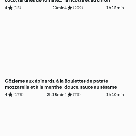
coco, tartines de tomates
la ricotta et au citron
aux olives
4
(15)
20min
4
(239)
1h 15min
Gözleme aux épinards, à la
Boulettes de patate
mozzarella et à la menthe
douce, sauce au sésame
4
(178)
2h 15min
4
(73)
1h 10min