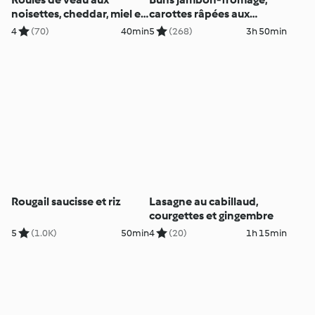
noisettes, cheddar, miel et
carottes râpées aux
tagliatelle
pommes
4
(70)
40min
5
(268)
3h 50min
Rougail saucisse et riz
Lasagne au cabillaud,
courgettes et gingembre
5
(1.0K)
50min
4
(20)
1h 15min