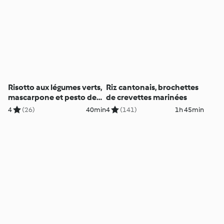
Risotto aux légumes verts,
Riz cantonais, brochettes
mascarpone et pesto de
de crevettes marinées
menthe
4
(26)
40min
4
(141)
1h 45min