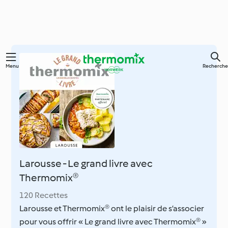
Skip
Menu
Recherche
to
main
content
Larousse - Le grand livre avec
Thermomix®
120 Recettes
Larousse et Thermomix® ont le plaisir de s’associer
pour vous offrir « Le grand livre avec Thermomix® »