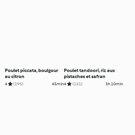
Poulet piccata, boulgour
Poulet tandoori, riz aux
au citron
pistaches et safran
4
(195)
45min
4
(131)
3h 10min