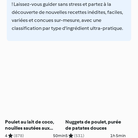
! Laissez-vous guider sans stress et partez à la
découverte de nouvelles recettes inédites, faciles,
variées et concues sur-mesure, avec une
classification par type d'ingrédient ultra-pratique.
Poulet au lait de coco,
Nuggets de poulet, purée
nouilles sautées aux
de patates douces
légumes
4
(878)
50min
5
(531)
1h 5min