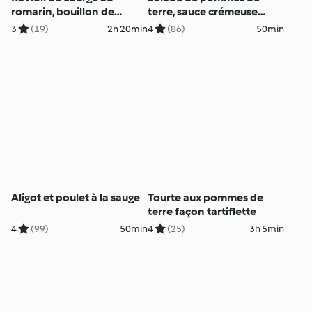
romarin, bouillon de
terre, sauce crémeuse
légumes et parmesan
sésame-citron
3
(19)
2h 20min
4
(86)
50min
Aligot et poulet à la sauge
Tourte aux pommes de
terre façon tartiflette
4
(99)
50min
4
(25)
3h 5min