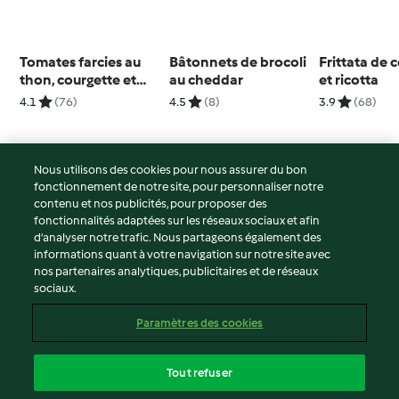
Tomates farcies au
Bâtonnets de brocoli
Frittata de 
thon, courgette et
au cheddar
et ricotta
menthe
4.1
(76)
4.5
(8)
3.9
(68)
Nous utilisons des cookies pour nous assurer du bon
fonctionnement de notre site, pour personnaliser notre
© Copyright 2026
contenu et nos publicités, pour proposer des
fonctionnalités adaptées sur les réseaux sociaux et afin
Conditions d'utilisation
d’analyser notre trafic. Nous partageons également des
Politique de confidentialité
informations quant à votre navigation sur notre site avec
Non-responsabilité
nos partenaires analytiques, publicitaires et de réseaux
sociaux.
Mentions légales
Cookies
Paramètres des cookies
Contenu du rapport
Résilier le contrat
Tout refuser
Déclaration d'accessibilité