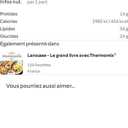
Infos nut.
par 1 part
Protides
14 g
Calories
1983 kJ / 454 kcal
Lipides
34 g
Glucides
24 g
Également présenté dans
Larousse - Le grand livre avec Thermomix®
120 Recettes
France
Vous pourriez aussi aimer...