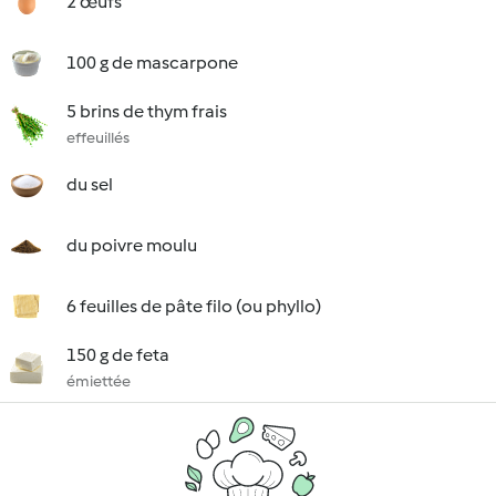
2 œufs
100 g de mascarpone
5 brins de thym frais
effeuillés
du sel
du poivre moulu
6 feuilles de pâte filo (ou phyllo)
150 g de feta
émiettée