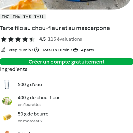
TM7
TM6
TM5
TM31
Tarte filo au chou-fleur et au mascarpone
4.5
115 évaluations
Prép. 20min
Total 1h 10min
4 parts
Créer un compte gratuitement
Ingrédients
500 g d'eau
400 g de chou-fleur
en fleurettes
50 g de beurre
en morceaux