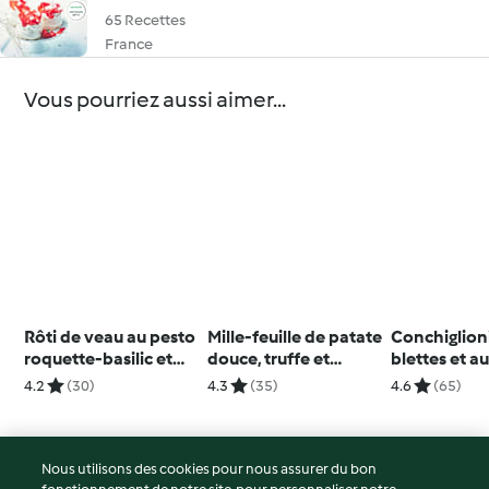
65 Recettes
France
Vous pourriez aussi aimer...
Rôti de veau au pesto
Mille-feuille de patate
Conchiglion
roquette-basilic et
douce, truffe et
blettes et 
ses légumes du soleil
beaufort
4.2
(30)
4.3
(35)
4.6
(65)
Nous utilisons des cookies pour nous assurer du bon