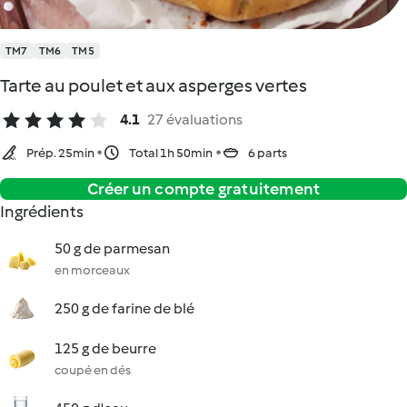
TM7
TM6
TM5
Tarte au poulet et aux asperges vertes
4.1
27 évaluations
Prép. 25min
Total 1h 50min
6 parts
Créer un compte gratuitement
Ingrédients
50 g de parmesan
en morceaux
250 g de farine de blé
125 g de beurre
coupé en dés