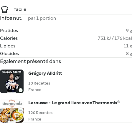
facile
Infos nut.
par 1 portion
Protides
9 g
Calories
731 kJ / 176 kcal
Lipides
11 g
Glucides
8 g
Également présenté dans
Grégory Alldritt
10 Recettes
France
Larousse - Le grand livre avec Thermomix®
120 Recettes
France