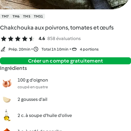
TM7
TM6
TM5
TM31
Chakchouka aux poivrons, tomates et œufs
4.6
858 évaluations
Prép. 20min
Total 1h 10min
4 portions
Créer un compte gratuitement
Ingrédients
100 g d'oignon
coupé en quatre
2 gousses d'ail
2 c. à soupe d'huile d'olive