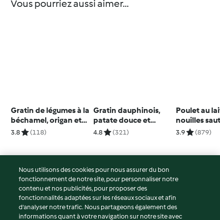
Vous pourriez aussi aimer...
Gratin de légumes à la
Gratin dauphinois,
Poulet au la
béchamel, origan et
patate douce et
nouilles sau
fromage
cheddar à la truffe
légumes
3.8
(118)
4.8
(321)
3.9
(879)
Nous utilisons des cookies pour nous assurer du bon
fonctionnement de notre site, pour personnaliser notre
© Copyright 2026
contenu et nos publicités, pour proposer des
fonctionnalités adaptées sur les réseaux sociaux et afin
Conditions d'utilisation
d’analyser notre trafic. Nous partageons également des
Politique de confidentialité
informations quant à votre navigation sur notre site avec