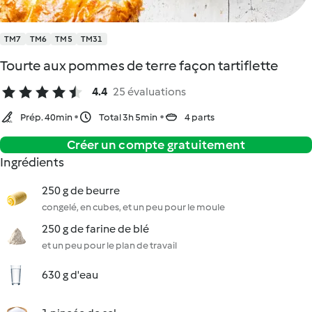
TM7
TM6
TM5
TM31
Tourte aux pommes de terre façon tartiflette
4.4
25 évaluations
Prép. 40min
Total 3h 5min
4 parts
Créer un compte gratuitement
Ingrédients
250 g de beurre
congelé, en cubes, et un peu pour le moule
250 g de farine de blé
et un peu pour le plan de travail
630 g d'eau