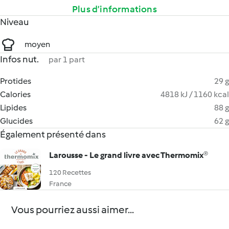
Plus d’informations
Niveau
moyen
Infos nut.
par 1 part
Protides
29 g
Calories
4818 kJ / 1160 kcal
Lipides
88 g
Glucides
62 g
Également présenté dans
Larousse - Le grand livre avec Thermomix®
120 Recettes
France
Vous pourriez aussi aimer...