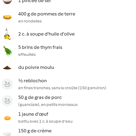
1 pincée de sel
400 g de pommes de terre
en rondelles
2 c. à soupe d'huile d'olive
5 brins de thym frais
effeuillés
du poivre moulu
½ reblochon
en fines tranches, sans la croûte (230 g environ)
50 g de gras de porc
(guanciale), en petits morceaux
1 jaune d'œuf
battu avec 1 c. à soupe d'eau
150 g de crème