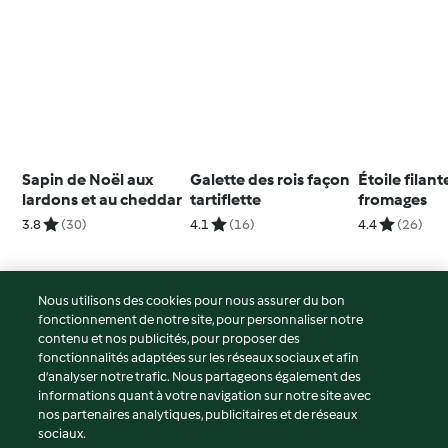
Sapin de Noël aux
Galette des rois façon
Étoile filant
lardons et au cheddar
tartiflette
fromages
3.8
(30)
4.1
(16)
4.4
(26)
Nous utilisons des cookies pour nous assurer du bon
fonctionnement de notre site, pour personnaliser notre
© Copyright 2026
contenu et nos publicités, pour proposer des
fonctionnalités adaptées sur les réseaux sociaux et afin
Conditions d'utilisation
d’analyser notre trafic. Nous partageons également des
Politique de confidentialité
informations quant à votre navigation sur notre site avec
Non-responsabilité
nos partenaires analytiques, publicitaires et de réseaux
sociaux.
Mentions légales