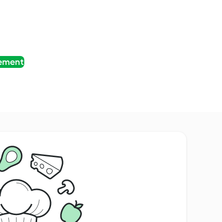
tement