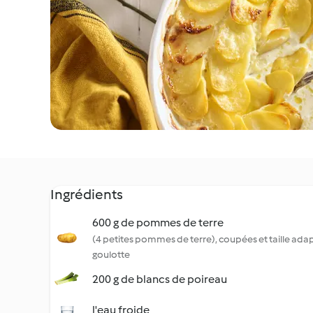
Ingrédients
600 g de pommes de terre
(4 petites pommes de terre), coupées et taille ada
goulotte
200 g de blancs de poireau
l'eau froide