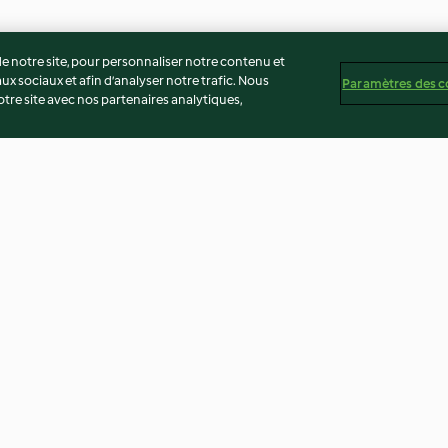
 notre site, pour personnaliser notre contenu et
ux sociaux et afin d’analyser notre trafic. Nous
Paramètres des c
re site avec nos partenaires analytiques,
gour
Tartinable de poulet au curry
Rougail saucisse
breton
4.0
(30)
3.9
(177)