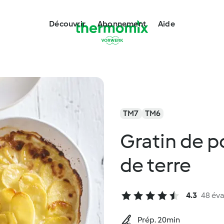
Découvrir
Abonnement
Aide
TM7
TM6
Gratin de 
de terre
4.3
48 éva
Prép. 20min