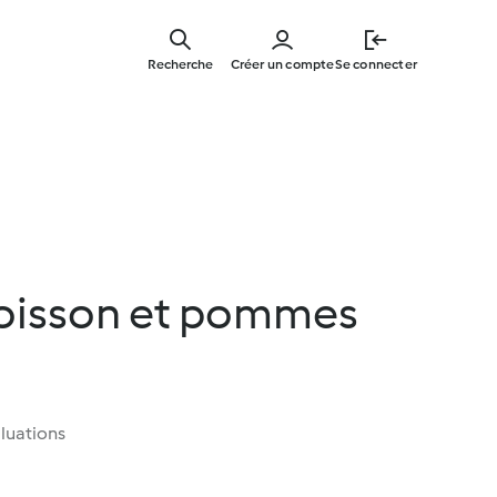
Skip
to
Recherche
Créer un compte
Se connecter
main
content
poisson et pommes
luations