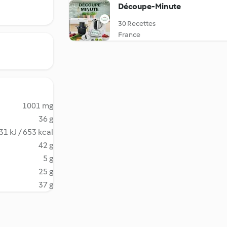
Découpe-Minute
30 Recettes
France
1001 mg
36 g
31 kJ / 653 kcal
42 g
5 g
25 g
37 g