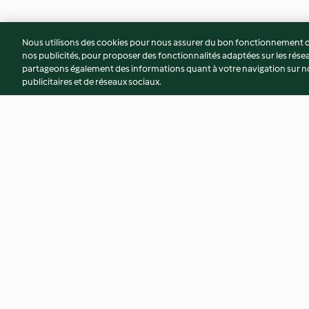
Nous utilisons des cookies pour nous assurer du bon fonctionnement de
nos publicités, pour proposer des fonctionnalités adaptées sur les résea
partageons également des informations quant à votre navigation sur not
publicitaires et de réseaux sociaux.
Sapin de Noël aux lardons et
Osso-buco et boul
au cheddar
3.8
(30)
3.7
(22)
© Copyright 2026