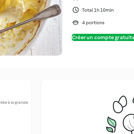
Total 1h 10min
4 portions
Créer un compte gratui
ptée à la grande