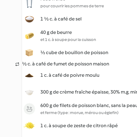
pour couvrir les pommes de terre
1 ½ c. à café de sel
40 g de beurre
et 1 c. à soupe pour la cuisson
½ cube de bouillon de poisson
½ c. à café de fumet de poisson maison
1 c. à café de poivre moulu
300 g de crème fraîche épaisse, 30% m.g. mi
600 g de filets de poisson blanc, sans la pea
et ferme (type : morue, mérou ou églefin)
1 c. à soupe de zeste de citron râpé