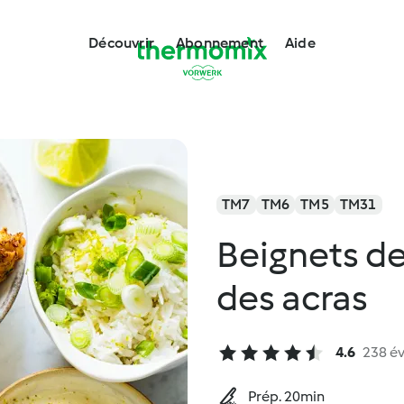
Découvrir
Abonnement
Aide
TM7
TM6
TM5
TM31
Beignets d
des acras
4.6
238 év
Prép. 20min