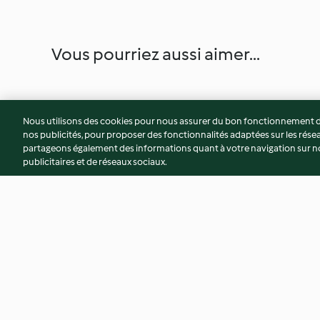
Vous pourriez aussi aimer...
Nous utilisons des cookies pour nous assurer du bon fonctionnement de
nos publicités, pour proposer des fonctionnalités adaptées sur les résea
partageons également des informations quant à votre navigation sur not
publicitaires et de réseaux sociaux.
Tarte amandine aux pommes
Tarte aux pommes
et poires
4.6
(110)
4.5
(57)