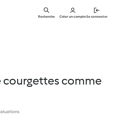
Skip
to
Recherche
Créer un compte
Se connecter
main
content
e courgettes comme
aluations