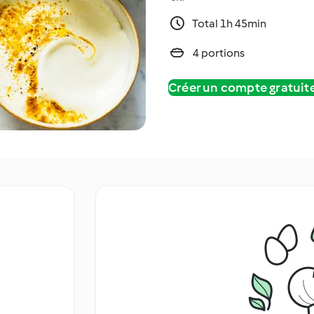
Total 1h 45min
4 portions
Créer un compte gratui