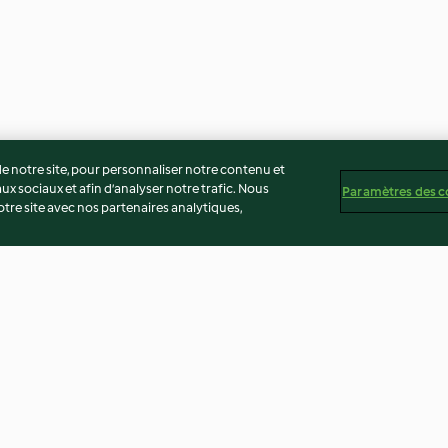
 notre site, pour personnaliser notre contenu et
ux sociaux et afin d’analyser notre trafic. Nous
Paramètres des c
re site avec nos partenaires analytiques,
Compote de fraises - Gâteau
Gâteau chocola
au yaourt
sans beurre
4.3
(12)
3.0
(171)