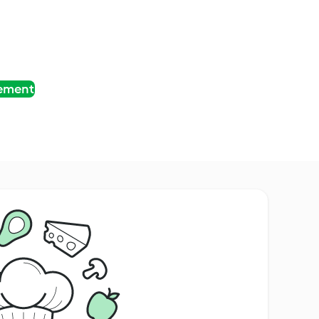
tement