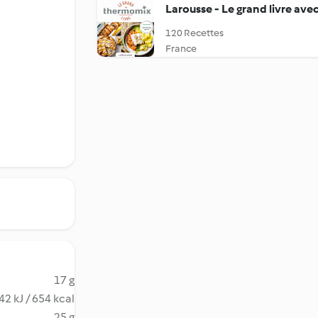
Larousse - Le grand livre av
120 Recettes
France
17 g
42 kJ / 654 kcal
25 g