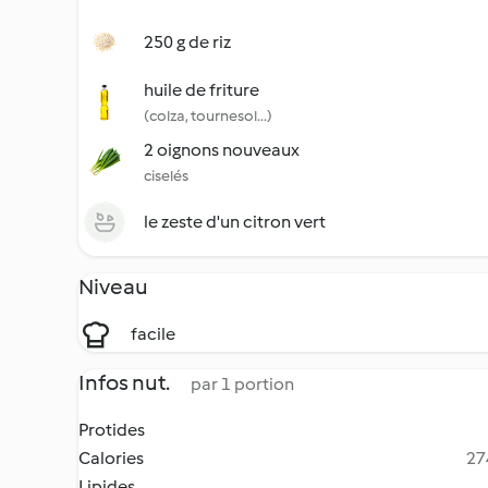
250 g de riz
huile de friture
(colza, tournesol...)
2 oignons nouveaux
ciselés
le zeste d'un citron vert
Niveau
facile
Infos nut.
par 1 portion
Protides
Calories
27
Lipides