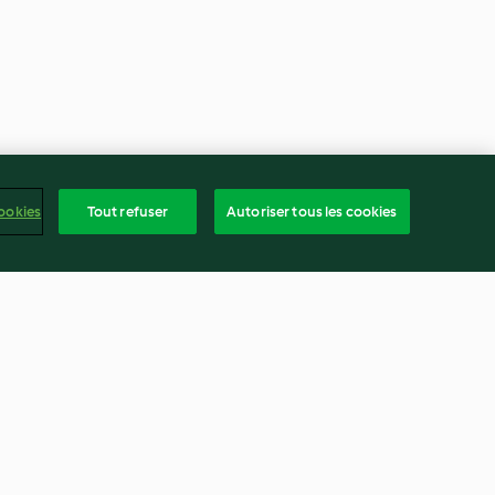
ookies
Tout refuser
Autoriser tous les cookies
t-courgette
Pâte brisée au curry XL
4.9
(164)