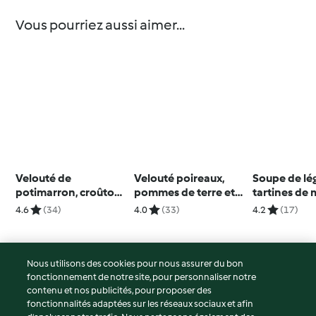
Vous pourriez aussi aimer...
Velouté de
Velouté poireaux,
Soupe de lé
potimarron, croûtons
pommes de terre et
tartines de 
à l’huile de truffe
reblochon
4.6
(34)
4.0
(33)
4.2
(17)
Nous utilisons des cookies pour nous assurer du bon
fonctionnement de notre site, pour personnaliser notre
© Copyright 2026
contenu et nos publicités, pour proposer des
fonctionnalités adaptées sur les réseaux sociaux et afin
Conditions d'utilisation