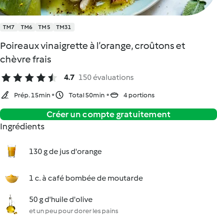
TM7
TM6
TM5
TM31
Poireaux vinaigrette à l’orange, croûtons et
chèvre frais
4.7
150 évaluations
Prép. 15min
Total 50min
4 portions
Créer un compte gratuitement
Ingrédients
130 g de jus d'orange
1 c. à café bombée de moutarde
50 g d'huile d'olive
et un peu pour dorer les pains