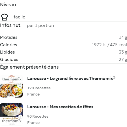
Niveau
facile
Infos nut.
par 1 portion
Protides
14 g
Calories
1972 kJ / 475 kcal
Lipides
33 g
Glucides
27 g
Également présenté dans
Larousse - Le grand livre avec Thermomix®
120 Recettes
France
Larousse - Mes recettes de fêtes
90 Recettes
France