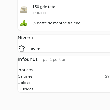
150 g de feta
en cubes
½ botte de menthe fraîche
Niveau
facile
Infos nut.
par 1 portion
Protides
Calories
29
Lipides
Glucides