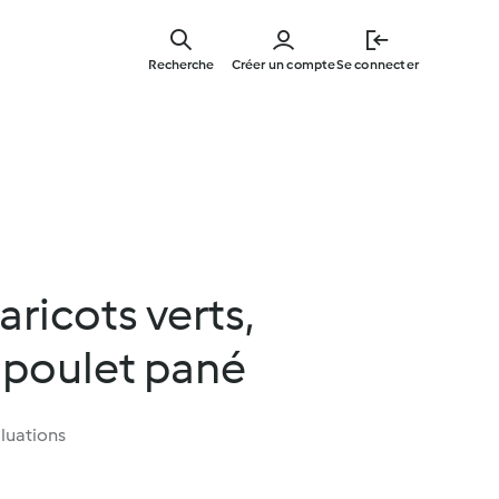
Skip
to
Recherche
Créer un compte
Se connecter
main
content
aricots verts,
 poulet pané
luations