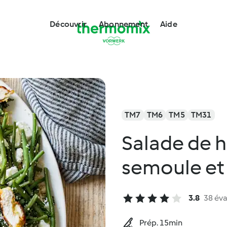
Découvrir
Abonnement
Aide
TM7
TM6
TM5
TM31
Salade de h
semoule et
3.8
38 éva
Prép. 15min