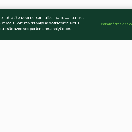
 notre site, pour personnaliser notre contenu et
ux sociaux et afin d’analyser notre trafic. Nous
Paramètres des c
re site avec nos partenaires analytiques,
sauce aux
Mijoté de veau au miel de
Risotto aux légu
e pâtes
lavande
filet de poisson
3.9
(29)
3.9
(44)