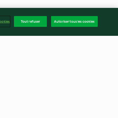
ookies
Tout refuser
Autoriser tous les cookies
mes d'hiver et
Nouilles de riz aux légumes et
poulet
3.2
(15)