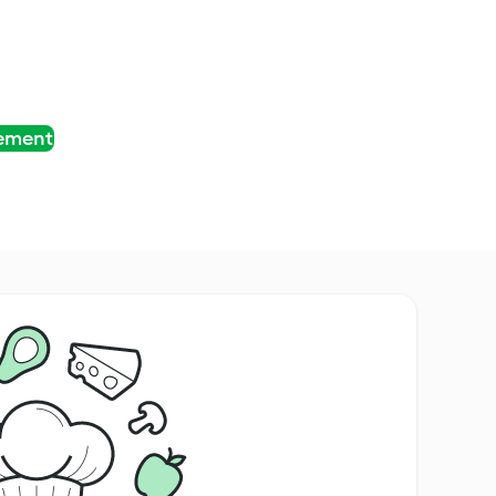
tement