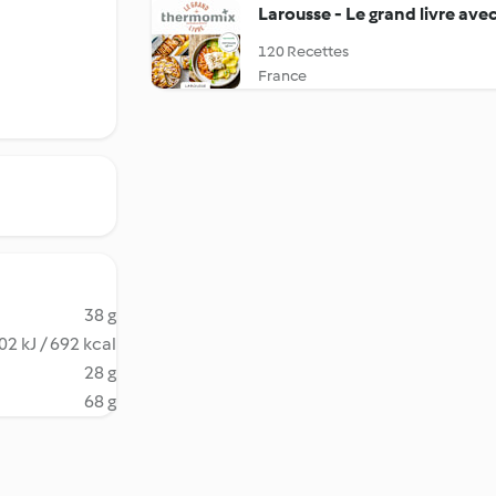
Larousse - Le grand livre av
120 Recettes
France
38 g
02 kJ / 692 kcal
28 g
68 g