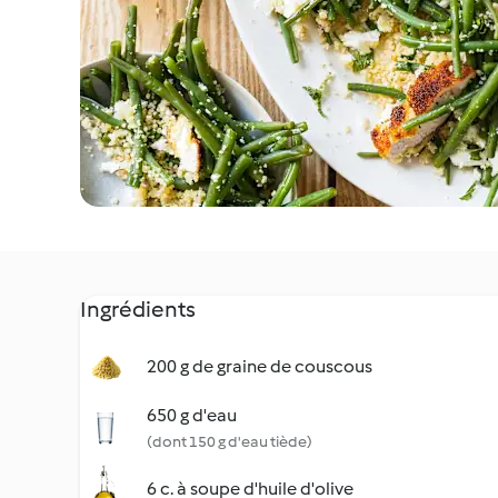
Ingrédients
200 g de graine de couscous
650 g d'eau
(dont 150 g d'eau tiède)
6 c. à soupe d'huile d'olive