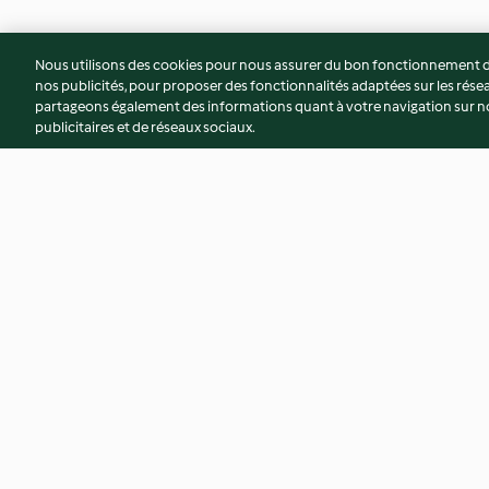
Nous utilisons des cookies pour nous assurer du bon fonctionnement de
nos publicités, pour proposer des fonctionnalités adaptées sur les résea
partageons également des informations quant à votre navigation sur not
publicitaires et de réseaux sociaux.
Rougail morue
Patates douces et 
légumes - Gratin d
3.9
(32)
3.7
(10)
© Copyright 2026