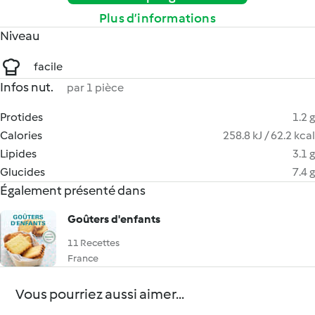
Plus d’informations
Niveau
facile
Infos nut.
par 1 pièce
Protides
1.2 g
Calories
258.8 kJ / 62.2 kcal
Lipides
3.1 g
Glucides
7.4 g
Également présenté dans
Goûters d'enfants
11 Recettes
France
Vous pourriez aussi aimer...