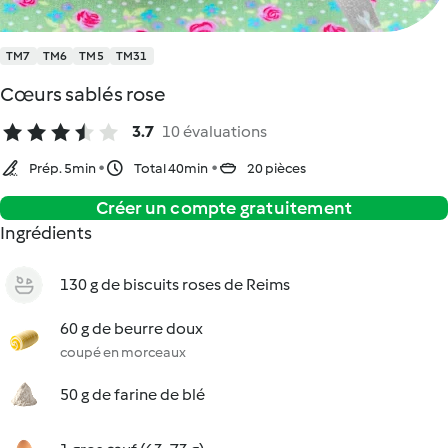
TM7
TM6
TM5
TM31
Cœurs sablés rose
3.7
10 évaluations
Prép. 5min
Total 40min
20 pièces
Créer un compte gratuitement
Ingrédients
130 g de biscuits roses de Reims
60 g de beurre doux
coupé en morceaux
50 g de farine de blé