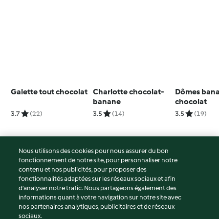
Galette tout chocolat
Charlotte chocolat-
Dômes bana
banane
chocolat
3.7
(22)
3.5
(14)
3.5
(19)
Nous utilisons des cookies pour nous assurer du bon
fonctionnement de notre site, pour personnaliser notre
© Copyright 2026
contenu et nos publicités, pour proposer des
fonctionnalités adaptées sur les réseaux sociaux et afin
Conditions d'utilisation
d’analyser notre trafic. Nous partageons également des
Politique de confidentialité
informations quant à votre navigation sur notre site avec
Non-responsabilité
nos partenaires analytiques, publicitaires et de réseaux
sociaux.