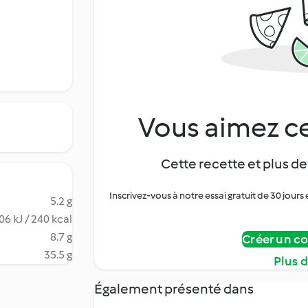
Vous aimez ce
Cette recette et plus de
Inscrivez-vous à notre essai gratuit de 30 jo
5.2 g
06 kJ / 240 kcal
8.7 g
Créer un c
35.5 g
Plus 
Également présenté dans