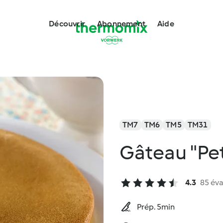
Découvrir
Abonnement
Aide
TM7
TM6
TM5
TM31
Gâteau "Pet
4.3
85 éva
Prép. 5min