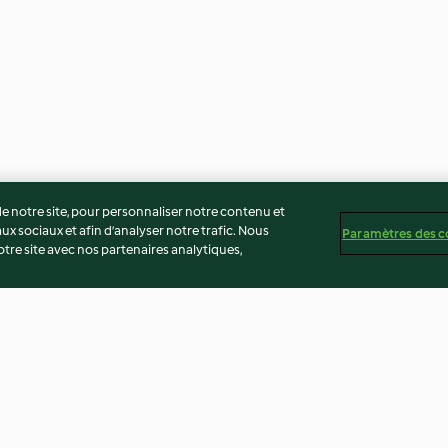
 notre site, pour personnaliser notre contenu et
ux sociaux et afin d’analyser notre trafic. Nous
Paramètres des c
re site avec nos partenaires analytiques,
Bûche glacée litchi, griotte et
Pannacotta à la 
pistache
grenade