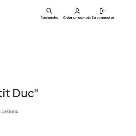
Skip
to
Recherche
Créer un compte
Se connecter
main
content
it Duc"
luations