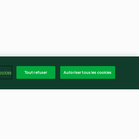
ookies
Tout refuser
Autoriser tous les cookies
coco et à la
Flan à la pistache