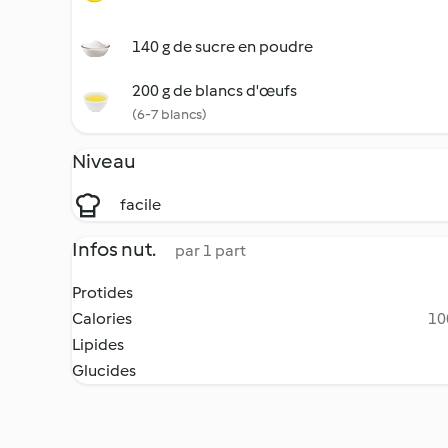
140 g de sucre en poudre
200 g de blancs d'œufs
(6-7 blancs)
Niveau
facile
Infos nut.
par 1 part
Protides
Calories
10
Lipides
Glucides