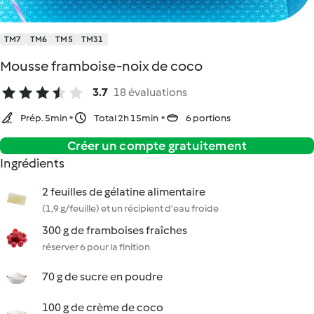
TM7
TM6
TM5
TM31
Mousse framboise-noix de coco
3.7
18 évaluations
Prép. 5min
Total 2h 15min
6 portions
Créer un compte gratuitement
Ingrédients
2 feuilles de gélatine alimentaire
(1,9 g/feuille) et un récipient d'eau froide
300 g de framboises fraîches
réserver 6 pour la finition
70 g de sucre en poudre
100 g de crème de coco