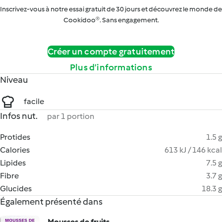
Inscrivez-vous à notre essai gratuit de 30 jours et découvrez le monde de
Cookidoo®. Sans engagement.
Créer un compte gratuitement
Plus d’informations
Niveau
facile
Infos nut.
par 1 portion
Protides
1.5 g
Calories
613 kJ / 146 kcal
Lipides
7.5 g
Fibre
3.7 g
Glucides
18.3 g
Également présenté dans
Mousses de fruits