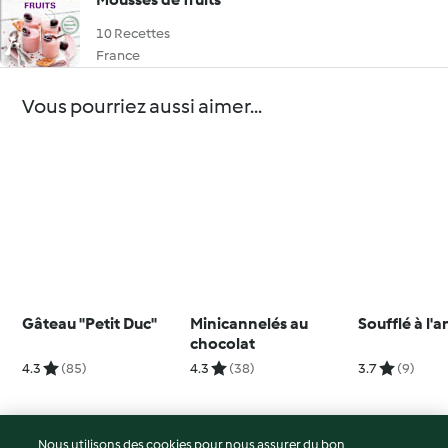
10 Recettes
France
Vous pourriez aussi aimer...
Gâteau "Petit Duc"
Minicannelés au
Soufflé à l'
chocolat
4.3
(85)
4.3
(38)
3.7
(9)
Nous utilisons des cookies pour nous assurer du bon