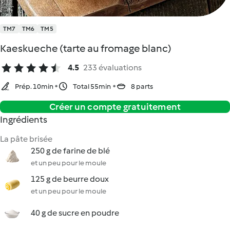
TM7
TM6
TM5
Kaeskueche (tarte au fromage blanc)
4.5
233 évaluations
Prép. 10min
Total 55min
8 parts
Créer un compte gratuitement
Ingrédients
La pâte brisée
250 g de farine de blé
et un peu pour le moule
125 g de beurre doux
et un peu pour le moule
40 g de sucre en poudre