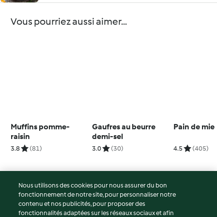
Vous pourriez aussi aimer...
Muffins pomme-
Gaufres au beurre
Pain de mie
raisin
demi-sel
3.8
(81)
3.0
(30)
4.5
(405)
Nous utilisons des cookies pour nous assurer du bon
fonctionnement de notre site, pour personnaliser notre
© Copyright 2026
contenu et nos publicités, pour proposer des
fonctionnalités adaptées sur les réseaux sociaux et afin
Conditions d'utilisation