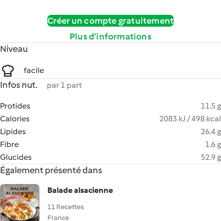
Créer un compte gratuitement
Plus d’informations
Niveau
facile
Infos nut.
par 1 part
Protides
11.5 g
Calories
2083 kJ / 498 kcal
Lipides
26.4 g
Fibre
1.6 g
Glucides
52.9 g
Également présenté dans
Balade alsacienne
11 Recettes
France