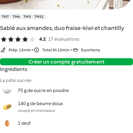
TM7
TM6
TM5
TM31
Sablé aux amandes, duo fraise-kiwi et chantilly
4.2
17 évaluations
Prép. 15min
Total 3h 15min
8 portions
Créer un compte gratuitement
Ingrédients
La pâte sucrée
75 g de sucre en poudre
140 g de beurre doux
coupé en morceaux
1 œuf