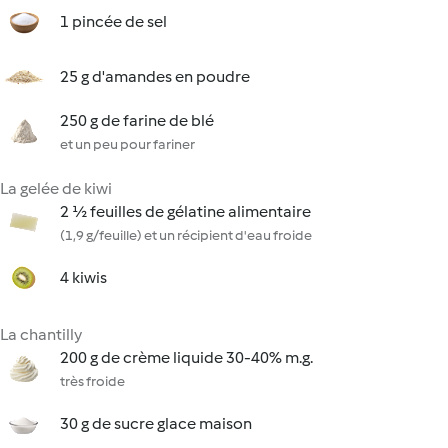
1 pincée de sel
25 g d'amandes en poudre
250 g de farine de blé
et un peu pour fariner
La gelée de kiwi
2 ½ feuilles de gélatine alimentaire
(1,9 g/feuille) et un récipient d'eau froide
4 kiwis
La chantilly
200 g de crème liquide 30-40% m.g.
très froide
30 g de sucre glace maison