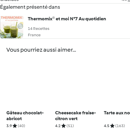
Également présenté dans
Thermomix® et moi N°7 Au quotidien
14 Recettes
France
Vous pourriez aussi aimer...
Gâteau chocolat-
Cheesecake fraise-
Tarte aux no
abricot
citron vert
3.9
(40)
4.2
(51)
4.5
(163)