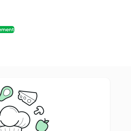
tement