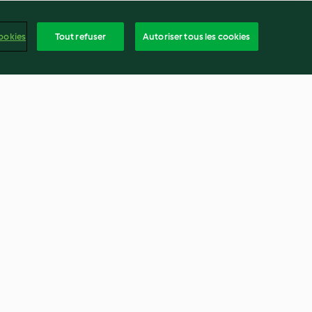
ookies
Tout refuser
Autoriser tous les cookies
u à la
Tourte au poulet
4.4
(148)
frança
ntenu du rapport
Résilier le contrat