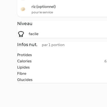
riz (optionnel)
pour le service
Niveau
facile
Infos nut.
par 1 portion
Protides
Calories
6
Lipides
Fibre
Glucides