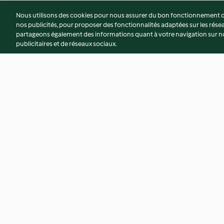
Nous utilisons des cookies pour nous assurer du bon fonctionnement de
nos publicités, pour proposer des fonctionnalités adaptées sur les résea
partageons également des informations quant à votre navigation sur not
publicitaires et de réseaux sociaux.
Pâtes au jambon et au chorizo
Veau aux champign
moutarde et tagliat
4.1
(313)
3.6
(255)
© Copyright 2026
Conditions d'utilisation
Politique de confidentiali