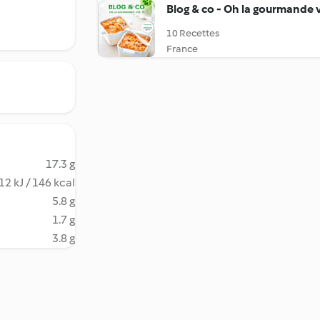
Blog & co - Oh la gourmande vo
10 Recettes
France
17.3 g
12 kJ / 146 kcal
5.8 g
1.7 g
3.8 g