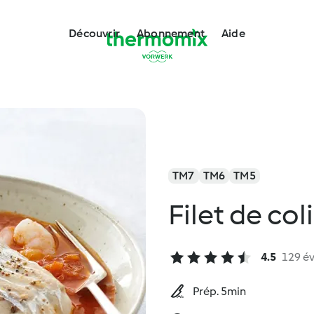
Découvrir
Abonnement
Aide
TM7
TM6
TM5
Filet de co
4.5
129 év
Prép. 5min