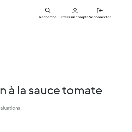
Skip
to
Recherche
Créer un compte
Se connecter
main
content
lin à la sauce tomate
aluations