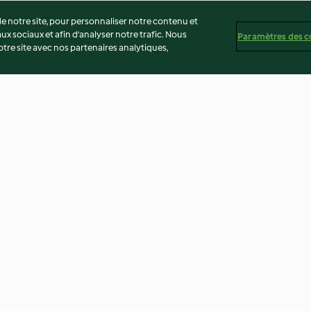
 notre site, pour personnaliser notre contenu et
ux sociaux et afin d’analyser notre trafic. Nous
Paramètres des c
re site avec nos partenaires analytiques,
ons,
Tortilla aux oignons et aux
Escalope de vea
elle
lardons
normande
3.6
(124)
2.9
(84)
té
Non-responsabilité
Mentions légales
Cookies
Co