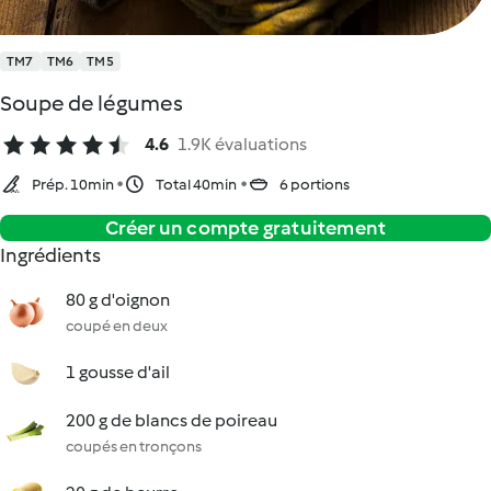
TM7
TM6
TM5
Soupe de légumes
4.6
1.9K évaluations
Prép. 10min
Total 40min
6 portions
Créer un compte gratuitement
Ingrédients
80 g d'oignon
coupé en deux
1 gousse d'ail
200 g de blancs de poireau
coupés en tronçons