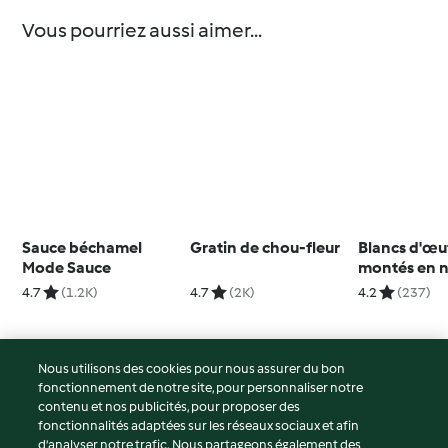
Vous pourriez aussi aimer...
Sauce béchamel
Gratin de chou-fleur
Blancs d'œu
Mode Sauce
montés en n
4.7
(1.2K)
4.7
(2K)
4.2
(237)
Nous utilisons des cookies pour nous assurer du bon
fonctionnement de notre site, pour personnaliser notre
© Copyright 2026
contenu et nos publicités, pour proposer des
fonctionnalités adaptées sur les réseaux sociaux et afin
Conditions d'utilisation
d’analyser notre trafic. Nous partageons également des