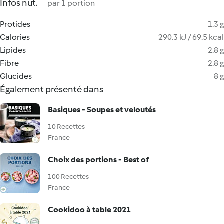
Infos nut.
par 1 portion
Protides
1.3 g
Calories
290.3 kJ / 69.5 kcal
Lipides
2.8 g
Fibre
2.8 g
Glucides
8 g
Également présenté dans
Basiques - Soupes et veloutés
10 Recettes
France
Choix des portions - Best of
100 Recettes
France
Cookidoo à table 2021