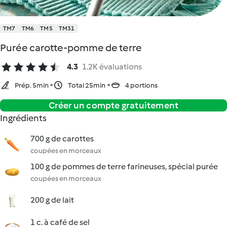
TM7
TM6
TM5
TM31
Purée carotte-pomme de terre
4.3
1.2K évaluations
Prép. 5min
Total 25min
4 portions
Créer un compte gratuitement
Ingrédients
700 g de carottes
coupées en morceaux
100 g de pommes de terre farineuses, spécial purée
coupées en morceaux
200 g de lait
1 c. à café de sel