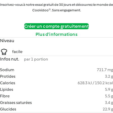
Inscrivez-vous à notre essai gratuit de 30 jours et découvrez le monde de
Cookidoo®. Sans engagement.
Créer un compte gratuitement
Plus d’informations
Niveau
facile
Infos nut.
par 1 portion
Sodium
721.7 mg
Protides
3.2 g
Calories
628.3 kJ / 150.2 kcal
Lipides
5.9 g
Fibre
5.5 g
Graisses saturées
3.4 g
Glucides
22.9 g