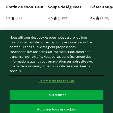
Gratin de chou-fleur
Soupe de légumes
Gâteau au y
4.7
(2K)
4.6
(1.9K)
4.6
(2.7K)
Nous utilisons des cookies pour nous assurer du bon
fonctionnement de notre site, pour personnaliser notre
© Copyright 2026
contenu et nos publicités, pour proposer des
fonctionnalités adaptées sur les réseaux sociaux et afin
Conditions d'utilisation
d’analyser notre trafic. Nous partageons également des
Politique de confidentialité
informations quant à votre navigation sur notre site avec
Non-responsabilité
nos partenaires analytiques, publicitaires et de réseaux
sociaux.
Mentions légales
Cookies
Paramètres des cookies
Contenu du rapport
Résilier le contrat
Tout refuser
Déclaration d'accessibilité
français
Autoriser tous les cookies