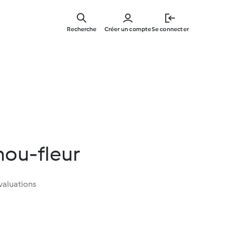
Skip
to
Recherche
Créer un compte
Se connecter
main
content
hou-fleur
valuations