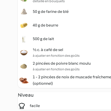
détaillé en bouquets
50 g de farine de blé
40 g de beurre
500 g de lait
½ c. à café de sel
à ajuster en fonction des goûts
2 pincées de poivre blanc moulu
à ajuster en fonction des goûts
1 - 2 pincées de noix de muscade fraîchem
(optionnel)
Niveau
facile