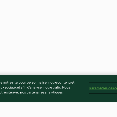
 notre site, pour personnaliser notre contenu et
ux sociaux et afin d’analyser notre trafic. Nous
Paramètres des c
re site avec nos partenaires analytiques,