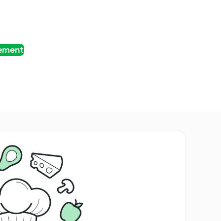
tement