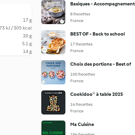
Basiques - Accompagnement
8 Recettes
17 g
France
73 kJ / 305 kcal
BEST OF - Back to school
20 g
5.1 g
17 Recettes
France
14 g
Choix des portions - Best of
100 Recettes
France
Cookidoo® à table 2025
16 Recettes
France
Ma Cuisine
196 Recettes