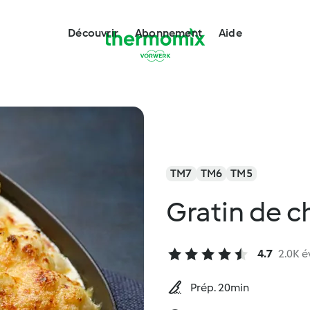
Découvrir
Abonnement
Aide
TM7
TM6
TM5
Gratin de c
4.7
2.0K é
Prép. 20min