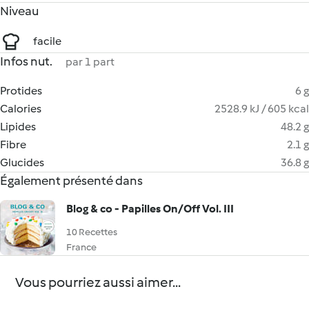
Niveau
facile
Infos nut.
par 1 part
Protides
6 g
Calories
2528.9 kJ / 605 kcal
Lipides
48.2 g
Fibre
2.1 g
Glucides
36.8 g
Également présenté dans
Blog & co - Papilles On/Off Vol. III
10 Recettes
France
Vous pourriez aussi aimer...