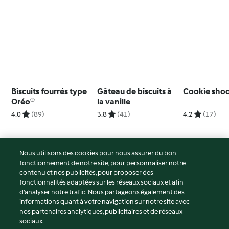
Biscuits fourrés type
Gâteau de biscuits à
Cookie shoo
Oréo®
la vanille
4.0
(89)
3.8
(41)
4.2
(17)
Nous utilisons des cookies pour nous assurer du bon
fonctionnement de notre site, pour personnaliser notre
© Copyright 2026
contenu et nos publicités, pour proposer des
fonctionnalités adaptées sur les réseaux sociaux et afin
Conditions d'utilisation
d’analyser notre trafic. Nous partageons également des
Politique de confidentialité
informations quant à votre navigation sur notre site avec
Non-responsabilité
nos partenaires analytiques, publicitaires et de réseaux
sociaux.
Mentions légales