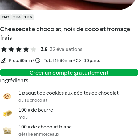
TM7
TM6
TM5
Cheesecake chocolat, noix de coco et fromage
frais
3.8
32 évaluations
Prép. 30min
Total 4h 30min
10 parts
Créer un compte gratuitement
Ingrédients
1 paquet de cookies aux pépites de chocolat
ou au chocolat
100 g de beurre
mou
100 g de chocolat blanc
détaillé en morceaux