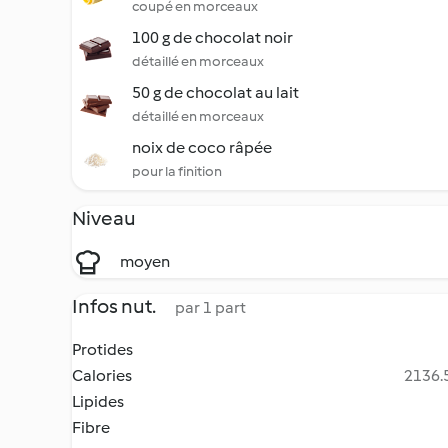
coupé en morceaux
100 g de chocolat noir
détaillé en morceaux
50 g de chocolat au lait
détaillé en morceaux
noix de coco râpée
pour la finition
Niveau
moyen
Infos nut.
par 1 part
Protides
Calories
2136.5
Lipides
Fibre