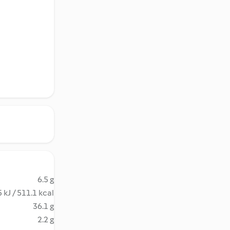
6.5 g
 kJ / 511.1 kcal
36.1 g
2.2 g