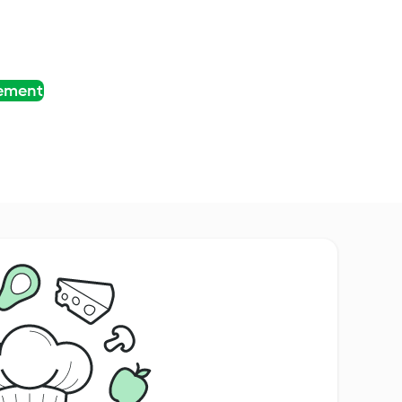
tement