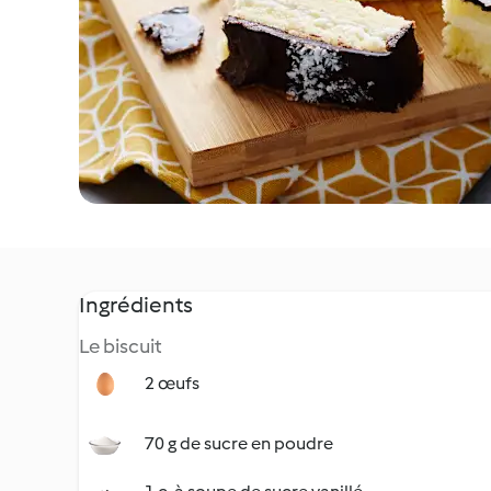
Ingrédients
Le biscuit
2 œufs
70 g de sucre en poudre