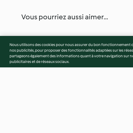
Vous pourriez aussi aimer...
Nous utilisons des cookies pour nous assurer du bon fonctionnement de
nos publicités, pour proposer des fonctionnalités adaptées sur les résea
partageons également des informations quant à votre navigation sur not
publicitaires et de réseaux sociaux.
Biscuits fourrés type Oréo®
Gâteau de biscuits à
4.0
(89)
3.8
(41)