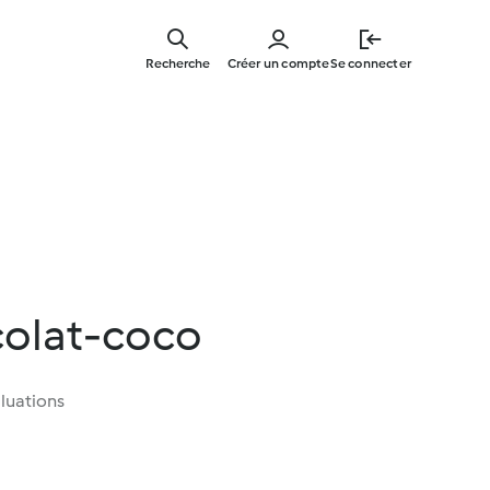
Skip
to
Recherche
Créer un compte
Se connecter
main
content
colat-coco
luations