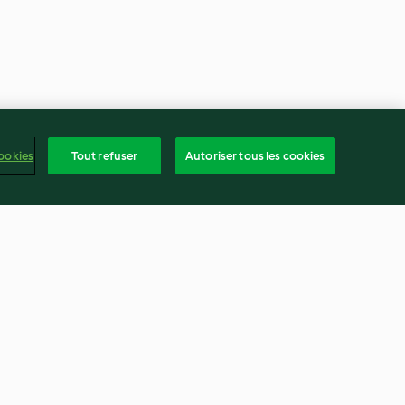
ookies
Tout refuser
Autoriser tous les cookies
aises
Cheesecake chocolat, noix de
coco et fromage frais
3.8
(32)