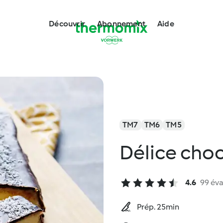
Découvrir
Abonnement
Aide
TM7
TM6
TM5
Délice cho
4.6
99 éva
Prép. 25min