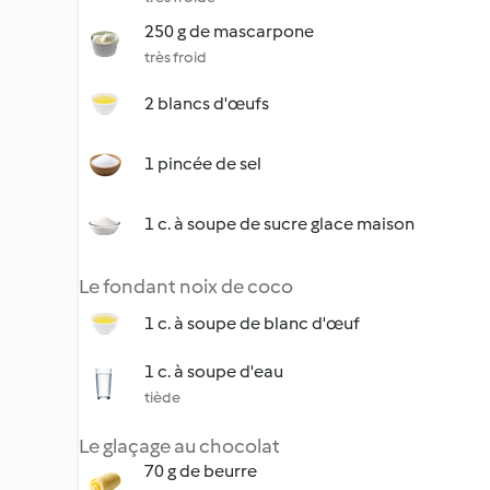
250 g de mascarpone
très froid
2 blancs d'œufs
1 pincée de sel
1 c. à soupe de sucre glace maison
Le fondant noix de coco
1 c. à soupe de blanc d'œuf
1 c. à soupe d'eau
tiède
Le glaçage au chocolat
70 g de beurre