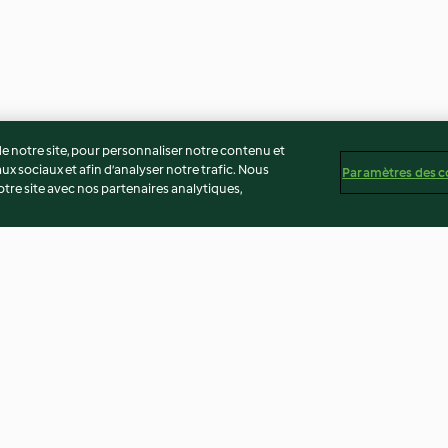
 notre site, pour personnaliser notre contenu et
ux sociaux et afin d’analyser notre trafic. Nous
Paramètres des c
re site avec nos partenaires analytiques,
 la vanille
Cookie shooter
Rose cake aux fr
4.2
(17)
4.4
(5)