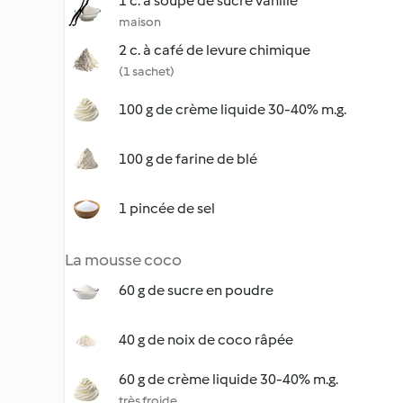
1 c. à soupe de sucre vanillé
maison
2 c. à café de levure chimique
(1 sachet)
100 g de crème liquide 30-40% m.g.
100 g de farine de blé
1 pincée de sel
La mousse coco
60 g de sucre en poudre
40 g de noix de coco râpée
60 g de crème liquide 30-40% m.g.
très froide