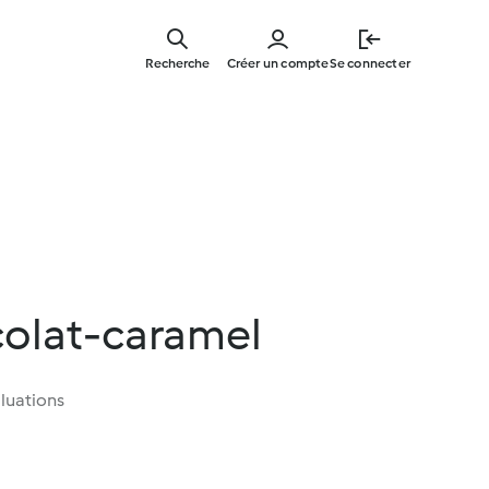
Skip
to
Recherche
Créer un compte
Se connecter
main
content
colat-caramel
luations