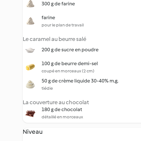
300 g de farine
farine
pour le plan de travail
Le caramel au beurre salé
200 g de sucre en poudre
100 g de beurre demi-sel
coupé en morceaux (2 cm)
50 g de crème liquide 30-40% m.g.
tiédie
La couverture au chocolat
180 g de chocolat
détaillé en morceaux
Niveau