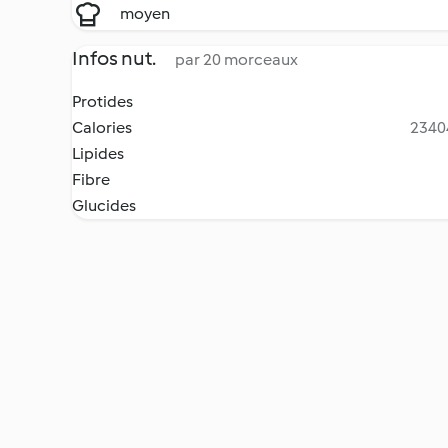
moyen
Infos nut.
par 20 morceaux
Protides
Calories
23404
Lipides
Fibre
Glucides