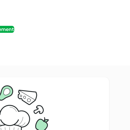
tement