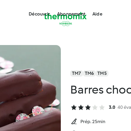
Découvrir
Abonnement
Aide
TM7
TM6
TM5
Barres cho
3.0
40 éva
Prép. 25min