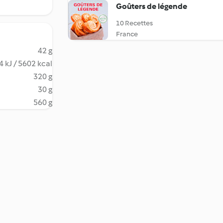
Goûters de légende
10 Recettes
France
42 g
 kJ / 5602 kcal
320 g
30 g
560 g