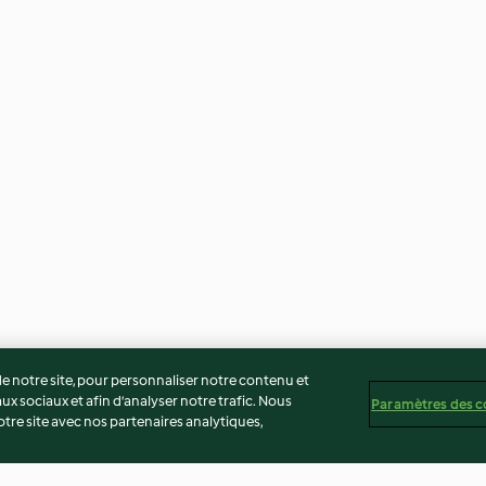
 notre site, pour personnaliser notre contenu et
ux sociaux et afin d’analyser notre trafic. Nous
Paramètres des c
re site avec nos partenaires analytiques,