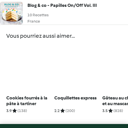
Blog & co - Papilles On/Off Vol. III
10 Recettes
France
Vous pourriez aussi aimer...
Cookies fourrés à la
Coquillettes express
Gâteau au c
pâte à tartiner
et au masc
3.9
(138)
2.2
(200)
3.5
(828)