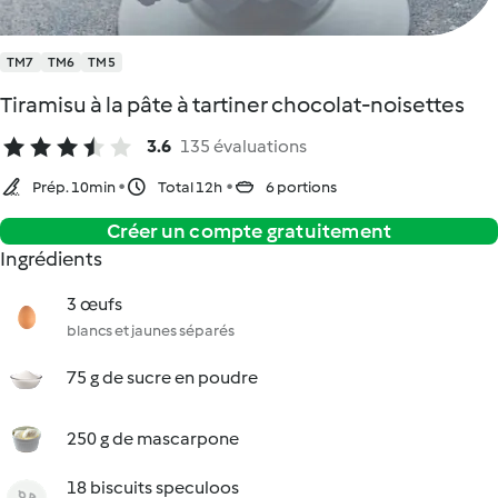
TM7
TM6
TM5
Tiramisu à la pâte à tartiner chocolat-noisettes
3.6
135 évaluations
Prép. 10min
Total 12h
6 portions
Créer un compte gratuitement
Ingrédients
3 œufs
blancs et jaunes séparés
75 g de sucre en poudre
250 g de mascarpone
18 biscuits speculoos