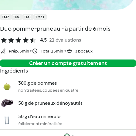
TM7
TM6
TM5
TM31
Duo pomme-pruneau - à partir de 6 mois
4.5
21 évaluations
Prép. 5min
Total 15min
3 bocaux
Créer un compte gratuitement
Ingrédients
300 g de pommes
non traitées, coupées en quatre
50 g de pruneaux dénoyautés
50 g d'eau minérale
faiblement minéralisée