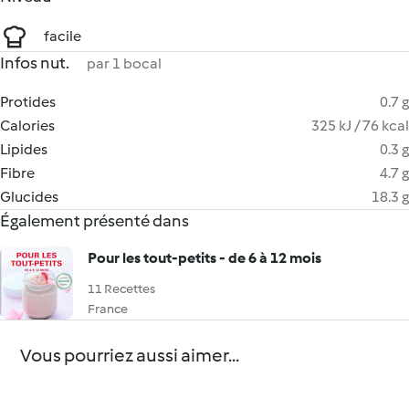
facile
Infos nut.
par 1 bocal
Protides
0.7 g
Calories
325 kJ / 76 kcal
Lipides
0.3 g
Fibre
4.7 g
Glucides
18.3 g
Également présenté dans
Pour les tout-petits - de 6 à 12 mois
11 Recettes
France
Vous pourriez aussi aimer...