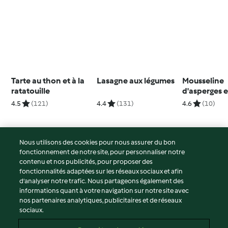
Tarte au thon et à la
Lasagne aux légumes
Mousseline
ratatouille
d'asperges e
dinde - rece
4.5
(121)
4.4
(131)
4.6
(10)
les petits
Nous utilisons des cookies pour nous assurer du bon
fonctionnement de notre site, pour personnaliser notre
© Copyright 2026
contenu et nos publicités, pour proposer des
fonctionnalités adaptées sur les réseaux sociaux et afin
Conditions d'utilisation
d’analyser notre trafic. Nous partageons également des
Politique de confidentialité
informations quant à votre navigation sur notre site avec
Non-responsabilité
nos partenaires analytiques, publicitaires et de réseaux
sociaux.
Mentions légales
Cookies