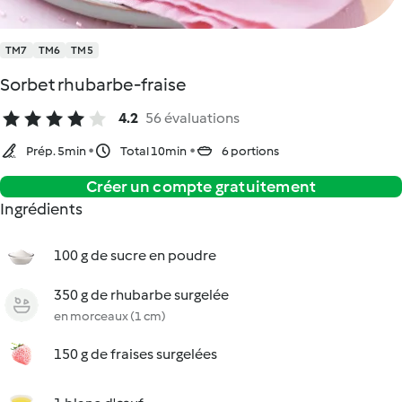
TM7
TM6
TM5
Sorbet rhubarbe-fraise
4.2
56 évaluations
Prép. 5min
Total 10min
6 portions
Créer un compte gratuitement
Ingrédients
100 g de sucre en poudre
350 g de rhubarbe surgelée
en morceaux (1 cm)
150 g de fraises surgelées