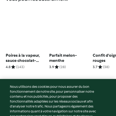
Poires à la vapeur,
Parfait melon-
Confit d'oi
sauce chocolat-
menthe
rouges
cardamome
4.8
(143)
3.9
(28)
3.7
(38)
Nous utilisons des cookies pour nous assurer du bon
fonctionnement de notre site, pour personnaliser notre
© Copyright 2026
contenu et nos publicités, pour proposer des
fonctionnalités adaptées sur les réseaux sociaux et afin
Conditions d'utilisation
d’analyser notre trafic. Nous partageons également des
Politique de confidentialité
informations quant à votre navigation sur notre site avec