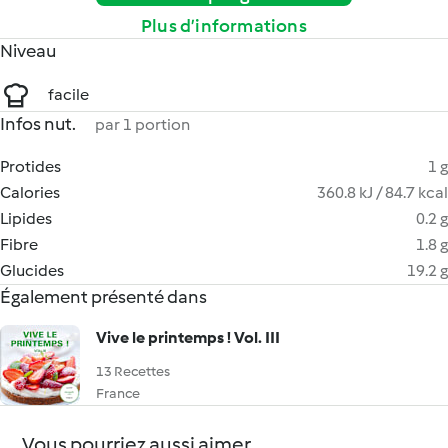
Plus d’informations
Niveau
facile
Infos nut.
par 1 portion
Protides
1 g
Calories
360.8 kJ / 84.7 kcal
Lipides
0.2 g
Fibre
1.8 g
Glucides
19.2 g
Également présenté dans
Vive le printemps ! Vol. III
13 Recettes
France
Vous pourriez aussi aimer...