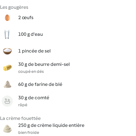
Les gougères
2 œufs
100 g d'eau
1 pincée de sel
30 g de beurre demi-sel
coupé en dés
60 g de farine de blé
30 g de comté
râpé
La crème fouettée
250 g de crème liquide entière
bien froide