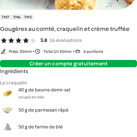
TM7
TM6
TM5
Gougères au comté, craquelin et crème truffée
3.8
16 évaluations
Prép. 30min
Total 1h 30min
6 portions
Créer un compte gratuitement
Ingrédients
Le craquelin
40 g de beurre demi-sel
coupé en dés
50 g de parmesan râpé
50 g de farine de blé