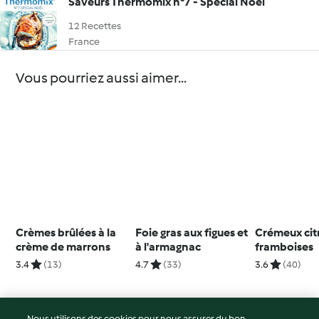
Saveurs Thermomix n°7 - Spécial Noël
12 Recettes
France
Vous pourriez aussi aimer...
Crèmes brûlées à la
Foie gras aux figues et
Crémeux cit
crème de marrons
à l'armagnac
framboises
3.4
(13)
4.7
(33)
3.6
(40)
Nous utilisons des cookies pour nous assurer du bon