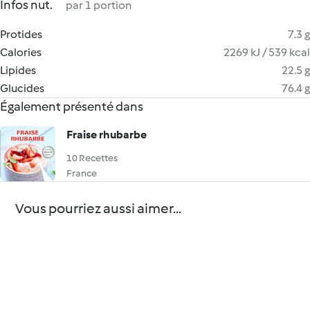
Infos nut.
par 1 portion
Protides
7.3 g
Calories
2269 kJ / 539 kcal
Lipides
22.5 g
Glucides
76.4 g
Également présenté dans
Fraise rhubarbe
10 Recettes
France
Vous pourriez aussi aimer...