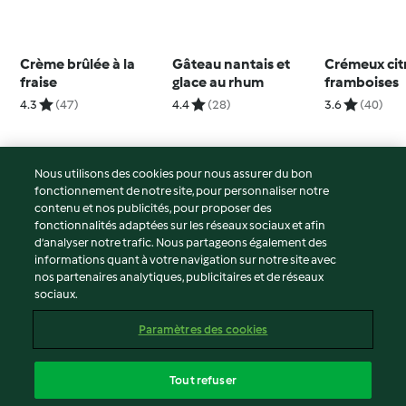
Crème brûlée à la
Gâteau nantais et
Crémeux cit
fraise
glace au rhum
framboises
4.3
(47)
4.4
(28)
3.6
(40)
Nous utilisons des cookies pour nous assurer du bon
fonctionnement de notre site, pour personnaliser notre
© Copyright 2026
contenu et nos publicités, pour proposer des
fonctionnalités adaptées sur les réseaux sociaux et afin
Conditions d'utilisation
d’analyser notre trafic. Nous partageons également des
Politique de confidentialité
informations quant à votre navigation sur notre site avec
Non-responsabilité
nos partenaires analytiques, publicitaires et de réseaux
sociaux.
Mentions légales
Cookies
Paramètres des cookies
Contenu du rapport
Résilier le contrat
Tout refuser
Déclaration d'accessibilité