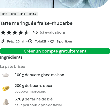
TM7
TM6
TM5
TM31
Tarte meringuée fraise-rhubarbe
4.3
63 évaluations
Prép. 20min
Total 2h
8 portions
Créer un compte gratuitement
Ingrédients
La pâte brisée
100 g de sucre glace maison
200 g de beurre doux
coupé en morceaux
370 g de farine de blé
et un peu pour le plan de travail