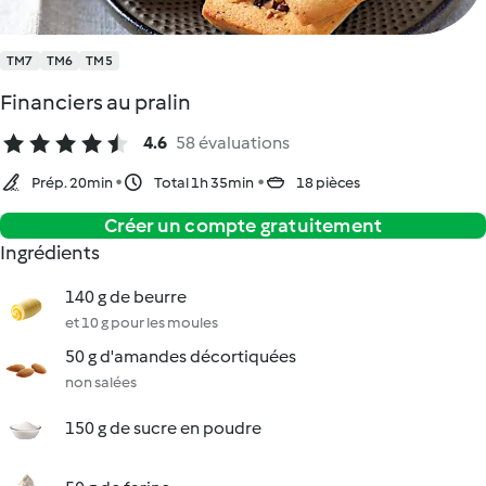
TM7
TM6
TM5
Financiers au pralin
4.6
58 évaluations
Prép. 20min
Total 1h 35min
18 pièces
Créer un compte gratuitement
Ingrédients
140 g de beurre
et 10 g pour les moules
50 g d'amandes décortiquées
non salées
150 g de sucre en poudre