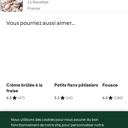
11 Recettes
France
Vous pourriez aussi aimer...
Crème brûlée à la
Petits flans pâtissiers
Fouace
fraise
4.3
(47)
3.1
(10)
4.5
(180)
Nous utilisons des cookies pour nous assurer du bon
fonctionnement de notre site, pour personnaliser notre
© Copyright 2026