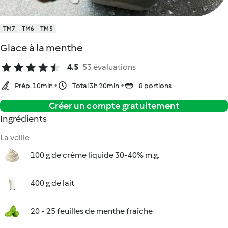
TM7
TM6
TM5
Glace à la menthe
4.5
53 évaluations
Prép. 10min
Total 3h 20min
8 portions
Créer un compte gratuitement
Ingrédients
La veille
100 g de crème liquide 30-40% m.g.
400 g de lait
20 - 25 feuilles de menthe fraîche