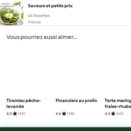
Saveurs et petits prix
65 Recettes
France
Vous pourriez aussi aimer...
Tiramisu pêche-
Financiers au pralin
Tarte merin
lavande
fraise-rhub
4.5
(35)
4.6
(58)
4.3
(63)