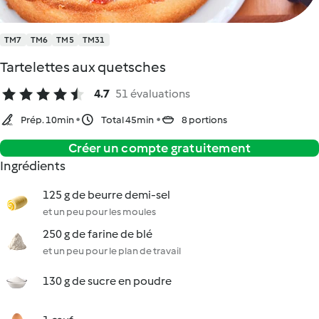
TM7
TM6
TM5
TM31
Tartelettes aux quetsches
4.7
51 évaluations
Prép. 10min
Total 45min
8 portions
Créer un compte gratuitement
Ingrédients
125 g de beurre demi-sel
et un peu pour les moules
250 g de farine de blé
et un peu pour le plan de travail
130 g de sucre en poudre