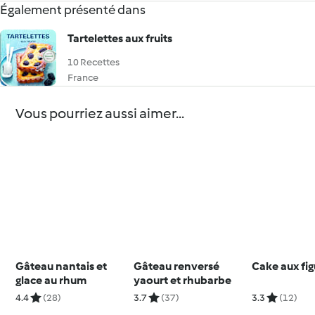
Également présenté dans
Tartelettes aux fruits
10 Recettes
France
Vous pourriez aussi aimer...
Gâteau nantais et
Gâteau renversé
Cake aux fi
glace au rhum
yaourt et rhubarbe
4.4
(28)
3.7
(37)
3.3
(12)