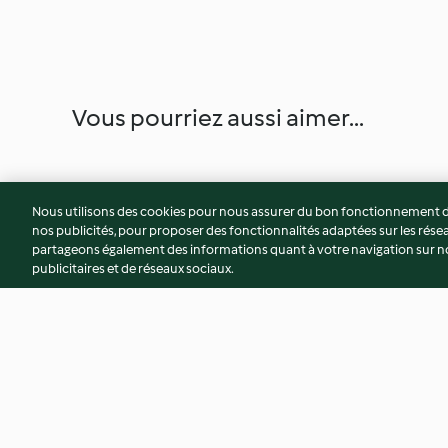
Vous pourriez aussi aimer...
Nous utilisons des cookies pour nous assurer du bon fonctionnement de
nos publicités, pour proposer des fonctionnalités adaptées sur les résea
partageons également des informations quant à votre navigation sur not
publicitaires et de réseaux sociaux.
Coupe glacée aux pêches et
Œufs au lait au citr
aux abricots