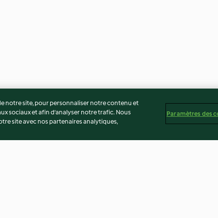
 notre site, pour personnaliser notre contenu et
ux sociaux et afin d’analyser notre trafic. Nous
Paramètres des c
re site avec nos partenaires analytiques,
on
Cake aux figues
Glace amarena