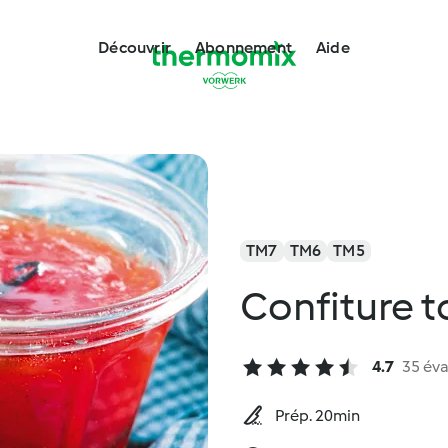
Découvrir
Abonnement
Aide
TM7
TM6
TM5
Confiture t
4.7
35 éva
Prép. 20min