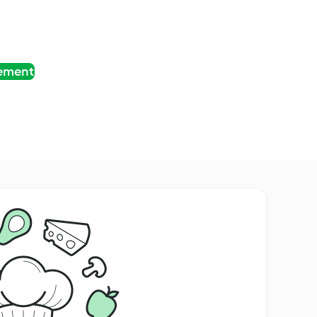
tement