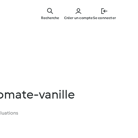
Skip
to
Recherche
Créer un compte
Se connecter
main
content
omate-vanille
luations