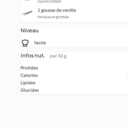
(sucre cristal)
1 gousse de vanille
fendue et grattée
Niveau
facile
Infos nut.
par 30 g
Protides
Calories
Lipides
Glucides