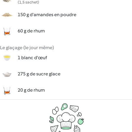
(1,5 sachet)
150 g d'amandes en poudre
60 g de rhum
Le glaçage (le jour même)
1 blanc d'œuf
275 g de sucre glace
20 g de rhum