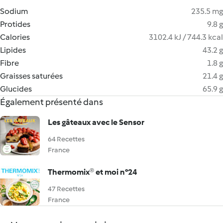
Sodium
235.5 mg
Protides
9.8 g
Calories
3102.4 kJ / 744.3 kcal
Lipides
43.2 g
Fibre
1.8 g
Graisses saturées
21.4 g
Glucides
65.9 g
Également présenté dans
Les gâteaux avec le Sensor
64 Recettes
France
Thermomix® et moi n°24
47 Recettes
France