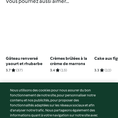
Vous pourriez aussi aimer...
Gâteau renversé
Crèmes brûlées à la
Cake aux fi
yaourt et rhubarbe
crème de marrons
3.7
(37)
3.4
(13)
3.3
(12)
Nous utilisons des cookies pour nous assurer du bon
fonctionnement de notre site, pour personnaliser notre
© Copyright 2026
contenu et nos publicités, pour proposer des
fonctionnalités adaptées sur les réseaux sociaux et afin
Conditions d'utilisation
d’analyser notre trafic. Nous partageons également des
Politique de confidentialité
informations quant à votre navigation sur notre site avec