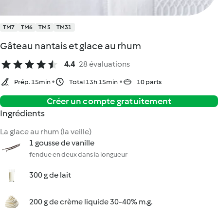
TM7
TM6
TM5
TM31
Gâteau nantais et glace au rhum
4.4
28 évaluations
Prép. 15min
Total 13h 15min
10 parts
Créer un compte gratuitement
Ingrédients
La glace au rhum (la veille)
1 gousse de vanille
fendue en deux dans la longueur
300 g de lait
200 g de crème liquide 30-40% m.g.