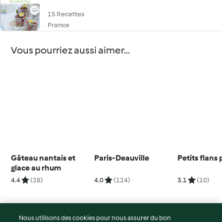
15 Recettes
France
Vous pourriez aussi aimer...
Gâteau nantais et
Paris-Deauville
Petits flans 
glace au rhum
4.4
(28)
4.0
(124)
3.1
(10)
Nous utilisons des cookies pour nous assurer du bon