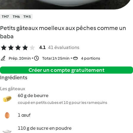
TM7
TM6
TM5
Petits gâteaux moelleux aux pêches comme un
baba
4.1
41 évaluations
Prép. 20min
Total 1h 25min
4 portions
Créer un compte gratuitement
Ingrédients
Les gâteaux
60 g de beurre
coupé en petits cubes et 10 g pour les ramequins
1 œuf
110 g de sucre en poudre