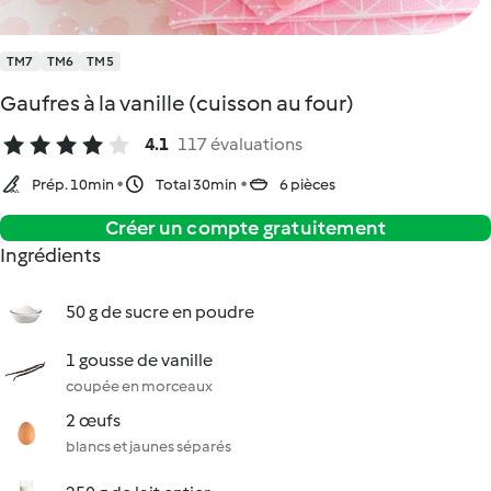
TM7
TM6
TM5
Gaufres à la vanille (cuisson au four)
4.1
117 évaluations
Prép. 10min
Total 30min
6 pièces
Créer un compte gratuitement
Ingrédients
50 g de sucre en poudre
1 gousse de vanille
coupée en morceaux
2 œufs
blancs et jaunes séparés