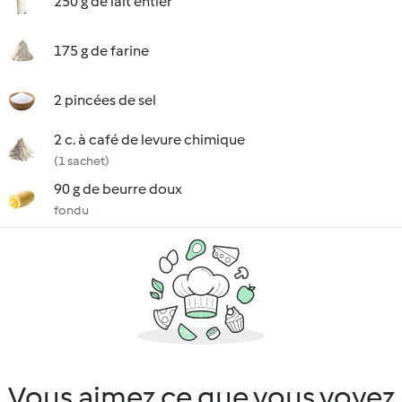
250 g de lait entier
175 g de farine
2 pincées de sel
2 c. à café de levure chimique
(1 sachet)
90 g de beurre doux
fondu
Vous aimez ce que vous voyez