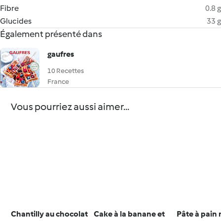
Fibre
0.8 g
Glucides
33 g
Également présenté dans
gaufres
10 Recettes
France
Vous pourriez aussi aimer...
Chantilly au chocolat
Cake à la banane et
Pâte à pain