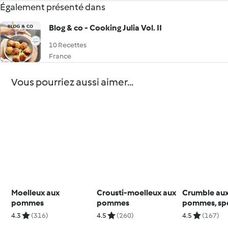
Également présenté dans
Blog & co - Cooking Julia Vol. II
10 Recettes
France
Vous pourriez aussi aimer...
Moelleux aux
Crousti-moelleux aux
Crumble au
pommes
pommes
pommes, sp
raisins secs
4.3
(316)
4.5
(260)
4.5
(167)