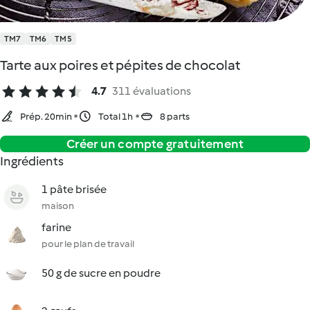
TM7
TM6
TM5
Tarte aux poires et pépites de chocolat
4.7
311 évaluations
Prép. 20min
Total 1h
8 parts
Créer un compte gratuitement
Ingrédients
1 pâte brisée
maison
farine
pour le plan de travail
50 g de sucre en poudre