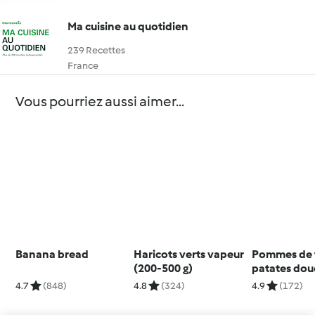
Ma cuisine au quotidien
239 Recettes
France
Vous pourriez aussi aimer...
Banana bread
Haricots verts vapeur
Pommes de t
(200-500 g)
patates dou
vapeur (200
4.7
(848)
4.8
(324)
4.9
(172)