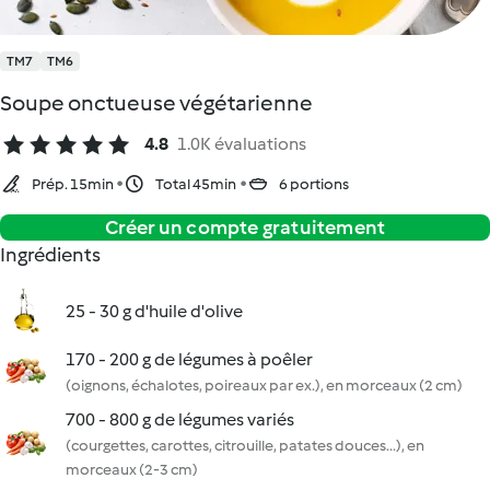
TM7
TM6
Soupe onctueuse végétarienne
4.8
1.0K évaluations
Prép. 15min
Total 45min
6 portions
Créer un compte gratuitement
Ingrédients
25 - 30 g d'huile d'olive
170 - 200 g de légumes à poêler
(oignons, échalotes, poireaux par ex.), en morceaux (2 cm)
700 - 800 g de légumes variés
(courgettes, carottes, citrouille, patates douces...), en
morceaux (2-3 cm)