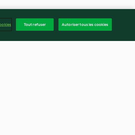
ookies
Tout refuser
Autoriser tous les cookies
énées aux
Mijoté de légumes de
printemps et baba à la vapeur
3.0
(7)