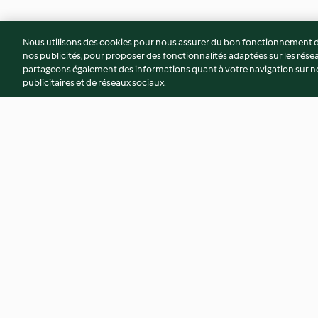
Nous utilisons des cookies pour nous assurer du bon fonctionnement de
nos publicités, pour proposer des fonctionnalités adaptées sur les résea
partageons également des informations quant à votre navigation sur not
publicitaires et de réseaux sociaux.
Crêpes légères au cacao, poires
Paccheri farcis rico
rôties
épinards
4.0
(15)
2.7
(11)
© Copyright 2026