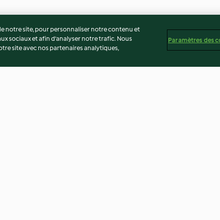
 notre site, pour personnaliser notre contenu et
ux sociaux et afin d’analyser notre trafic. Nous
Paramètres des c
re site avec nos partenaires analytiques,
tta-
Muffins mexicains épicés aux
Agneau des Pyr
olives et poivrons
haricots tarbais
3.7
(43)
3.7
(49)