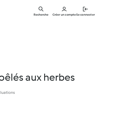
Skip
to
Recherche
Créer un compte
Se connecter
main
content
oêlés aux herbes
luations