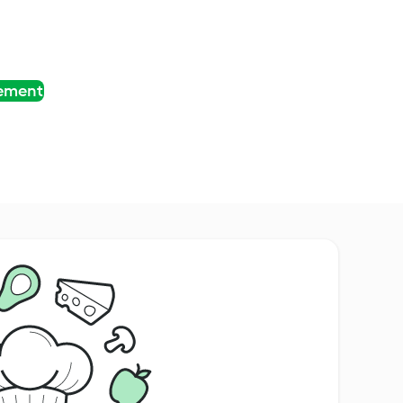
tement