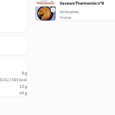
Saveurs Thermomix n°8
69 Recettes
France
8 g
52 kJ / 345 kcal
12 g
49 g