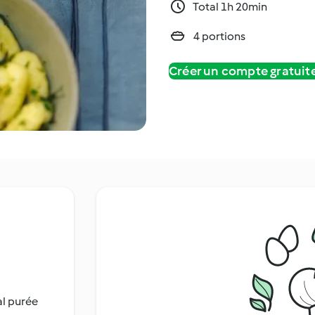
Total 1h 20min
4 portions
Créer un compte gratui
al purée