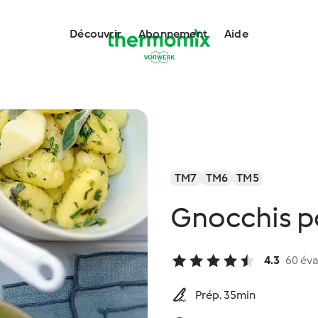
Découvrir
Abonnement
Aide
TM7
TM6
TM5
Gnocchis p
4.3
60 éva
Prép. 35min