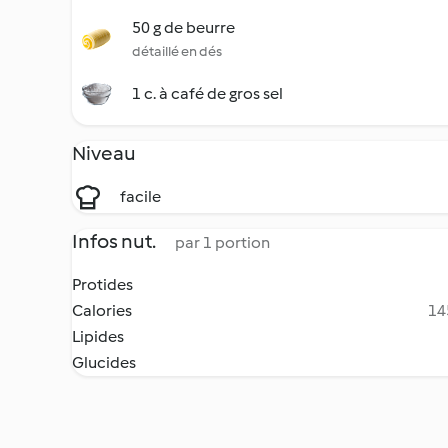
50 g de beurre
détaillé en dés
1 c. à café de gros sel
Niveau
facile
Infos nut.
par 1 portion
Protides
Calories
14
Lipides
Glucides