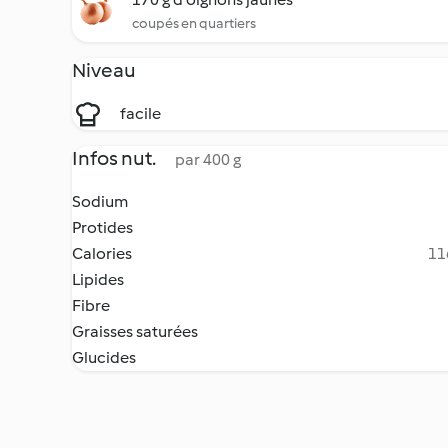
coupés en quartiers
Niveau
facile
Infos nut.
par 400 g
Sodium
Protides
Calories
11
Lipides
Fibre
Graisses saturées
Glucides