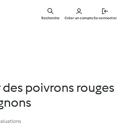
Skip
to
Recherche
Créer un compte
Se connecter
main
content
r des poivrons rouges
ignons
aluations