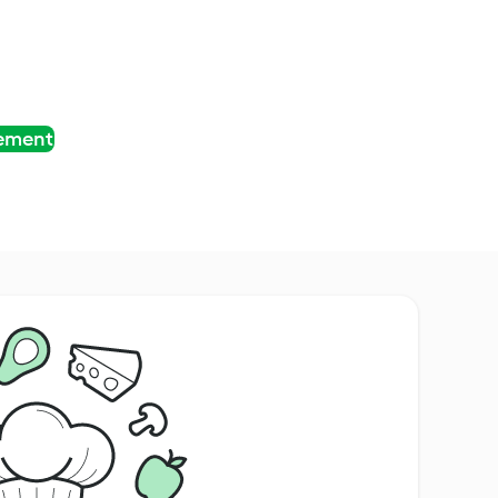
tement