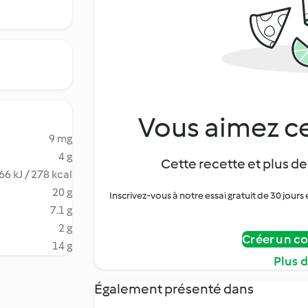
Vous aimez ce
9 mg
4 g
Cette recette et plus de
66 kJ / 278 kcal
20 g
Inscrivez-vous à notre essai gratuit de 30 jo
7.1 g
2 g
Créer un c
14 g
Plus 
Également présenté dans