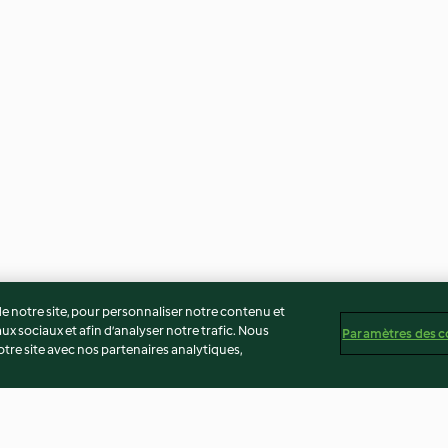
 notre site, pour personnaliser notre contenu et
ux sociaux et afin d’analyser notre trafic. Nous
Paramètres des c
re site avec nos partenaires analytiques,