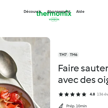
Découvrir
Abonnement
Aide
TM7
TM6
Faire saute
avec des o
4.8
136 év
Prép. 10min