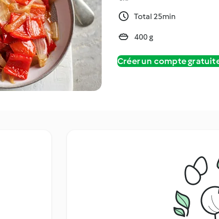
Total 25min
400 g
Créer un compte gratui