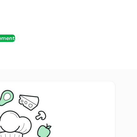
tement