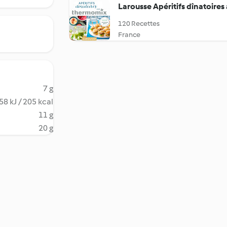
Larousse Apéritifs dînatoire
120 Recettes
France
7 g
58 kJ / 205 kcal
11 g
20 g