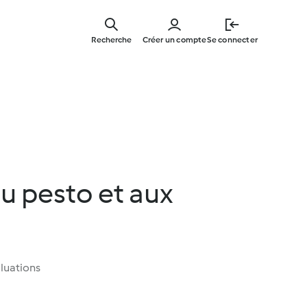
Skip
to
Recherche
Créer un compte
Se connecter
main
content
u pesto et aux
luations