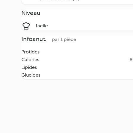
Niveau
facile
Infos nut.
par 1 pièce
Protides
Calories
8
Lipides
Glucides