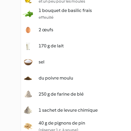
et un peu pour les moules
1 bouquet de basilic frais
effeuillé
2 œufs
170 g de lait
sel
du poivre moulu
250 g de farine de blé
1 sachet de levure chimique
40 g de pignons de pin
(réserver 1 c. à soupe)