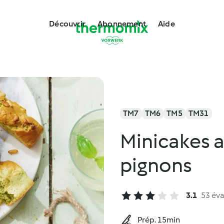
Découvrir
Abonnement
Aide
TM7
TM6
TM5
TM31
Minicakes a
pignons
3.1
53 éva
Prép. 15min