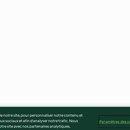
 notre site, pour personnaliser notre contenu et
ux sociaux et afin d’analyser notre trafic. Nous
Paramètres des c
re site avec nos partenaires analytiques,