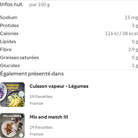
Infos nut.
par 100 g
Sodium
15 mg
Protides
3 g
Calories
116 kJ / 28 kcal
Lipides
0 g
Fibre
2.9 g
Graisses saturées
0 g
Glucides
2 g
Également présenté dans
Cuisson vapeur - Légumes
19 Recettes
France
Mix and match III
29 Recettes
France