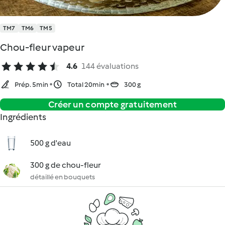
TM7
TM6
TM5
Chou-fleur vapeur
4.6
144 évaluations
Prép. 5min
Total 20min
300 g
Créer un compte gratuitement
Ingrédients
500 g d'eau
300 g de chou-fleur
détaillé en bouquets