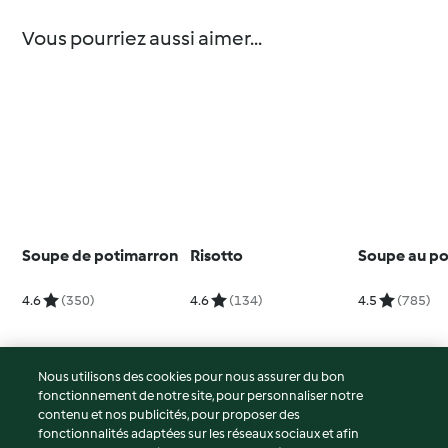
Vous pourriez aussi aimer...
Soupe de potimarron
Risotto
Soupe au po
4.6
(350)
4.6
(134)
4.5
(785)
Nous utilisons des cookies pour nous assurer du bon
fonctionnement de notre site, pour personnaliser notre
© Copyright 2026
contenu et nos publicités, pour proposer des
fonctionnalités adaptées sur les réseaux sociaux et afin
Conditions d'utilisation