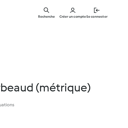
Skip
to
Recherche
Créer un compte
Se connecter
main
content
beaud (métrique)
uations