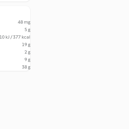
48 mg
5 g
10 kJ / 377 kcal
19 g
2 g
9 g
38 g