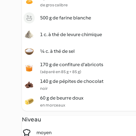
de gros calibre
500 g de farine blanche
1 c. à thé de levure chimique
¼ c. à thé de sel
170 g de confiture d'abricots
(séparé en 85 g + 85 g)
140 g de pépites de chocolat
noir
60 g de beurre doux
en morceaux
Niveau
moyen