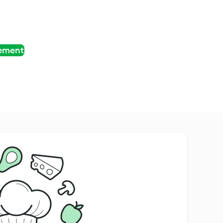
tement