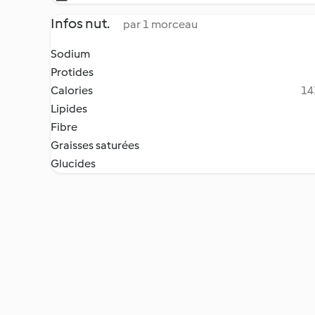
Infos nut.
par 1 morceau
Sodium
Protides
Calories
14
Lipides
Fibre
Graisses saturées
Glucides