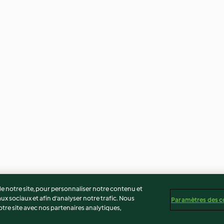
 notre site, pour personnaliser notre contenu et
ux sociaux et afin d’analyser notre trafic. Nous
Paramètres des c
re site avec nos partenaires analytiques,