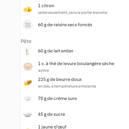
1 citron
zeste seulement, sans la partie blanche
60 g de raisins secs foncés
Pâte
60 g de lait entier
1 c. à thé de levure boulangère sèche
active
225 g de beurre doux
en dés, à température ambiante
70 g de crème sure
45 g de sucre
1 jaune d'œuf