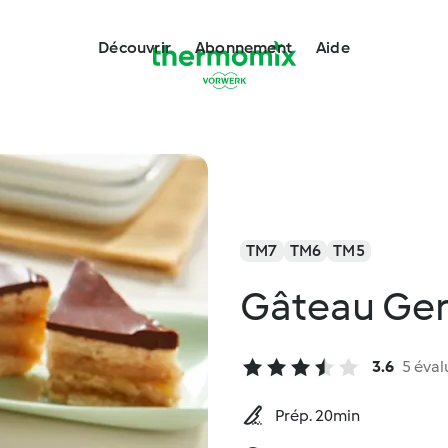
Découvrir
Abonnement
Aide
TM7
TM6
TM5
Gâteau Ger
3.6
5 éval
Prép. 20min