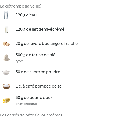
La détrempe (la veille)
120 g d'eau
120 g de lait demi-écrémé
20 g de levure boulangère fraîche
500 g de farine de blé
type 55
50 g de sucre en poudre
1 c. à café bombée de sel
50 g de beurre doux
en morceaux
Les carrés de pâte (le jour même)