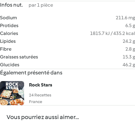
Infos nut.
par 1 pièce
Sodium
211.6 mg
Protides
6.5 g
Calories
1815.7 kJ / 435.2 kcal
Lipides
24.2 g
Fibre
2.8 g
Graisses saturées
15.3 g
Glucides
46.2 g
Également présenté dans
Rock Stars
24 Recettes
France
Vous pourriez aussi aimer...