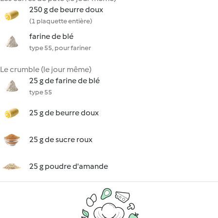
250 g de beurre doux
(1 plaquette entière)
farine de blé
type 55, pour fariner
Le crumble (le jour même)
25 g de farine de blé
type 55
25 g de beurre doux
25 g de sucre roux
25 g poudre d'amande