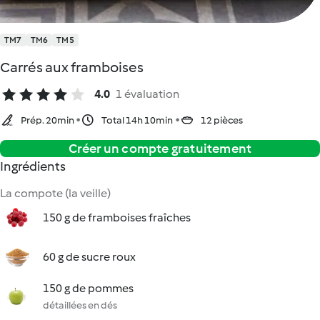
TM7
TM6
TM5
Carrés aux framboises
4.0
1 évaluation
Prép. 20min
Total 14h 10min
12 pièces
Créer un compte gratuitement
Ingrédients
La compote (la veille)
150 g de framboises fraîches
60 g de sucre roux
150 g de pommes
détaillées en dés