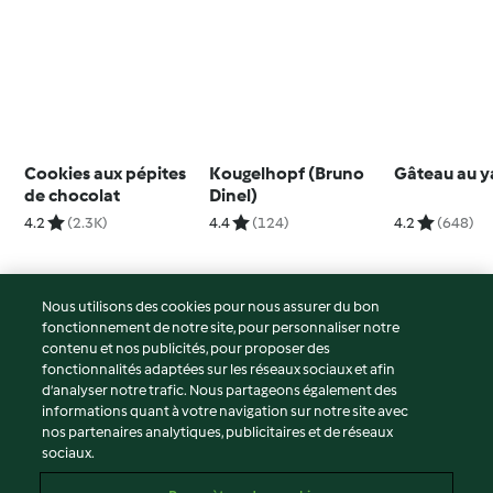
Cookies aux pépites
Kougelhopf (Bruno
Gâteau au y
de chocolat
Dinel)
4.2
(2.3K)
4.4
(124)
4.2
(648)
Nous utilisons des cookies pour nous assurer du bon
fonctionnement de notre site, pour personnaliser notre
© Copyright 2026
contenu et nos publicités, pour proposer des
fonctionnalités adaptées sur les réseaux sociaux et afin
Conditions d'utilisation
d’analyser notre trafic. Nous partageons également des
Politique de confidentialité
informations quant à votre navigation sur notre site avec
Non-responsabilité
nos partenaires analytiques, publicitaires et de réseaux
sociaux.
Mentions légales
Cookies