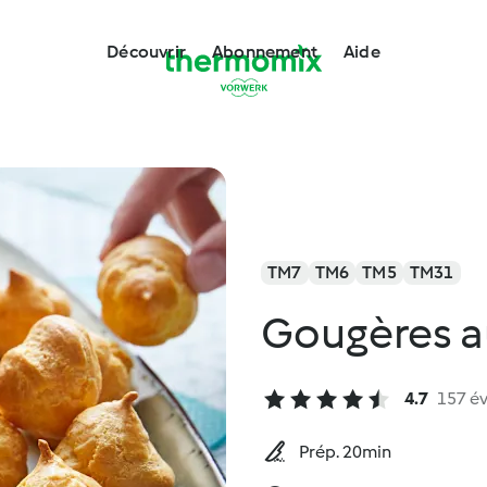
Découvrir
Abonnement
Aide
TM7
TM6
TM5
TM31
Gougères a
4.7
157 év
Prép. 20min