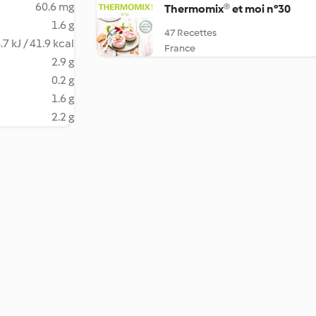
60.6 mg
Thermomix® et moi n°30
1.6 g
47 Recettes
.7 kJ / 41.9 kcal
France
2.9 g
0.2 g
1.6 g
2.2 g