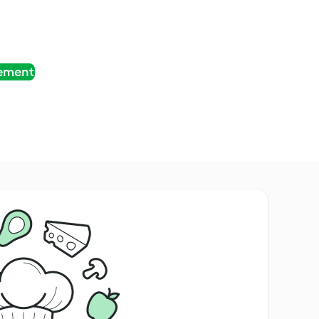
tement