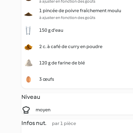
à ajuster en fonction des goûts
1 pincée de poivre fraîchement moulu
à ajuster en fonction des goûts
150 g d'eau
2 c. à café de curry en poudre
120 g de farine de blé
3 œufs
Niveau
moyen
Infos nut.
par 1 pièce