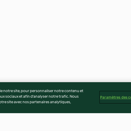
 notre site, pour personnaliser notre contenu et
ux sociaux et afin d’analyser notre trafic. Nous
Paramètres des c
re site avec nos partenaires analytiques,