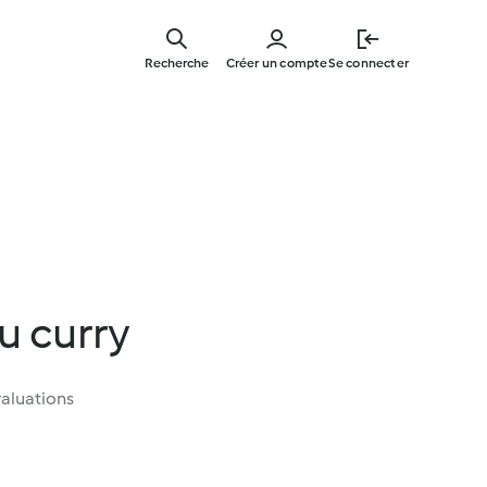
Skip
to
Recherche
Créer un compte
Se connecter
main
content
u curry
aluations