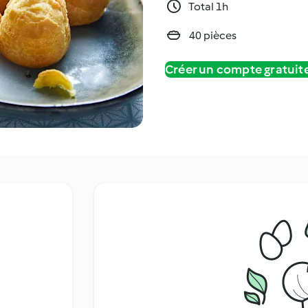
Total 1h
40 pièces
Créer un compte gratui