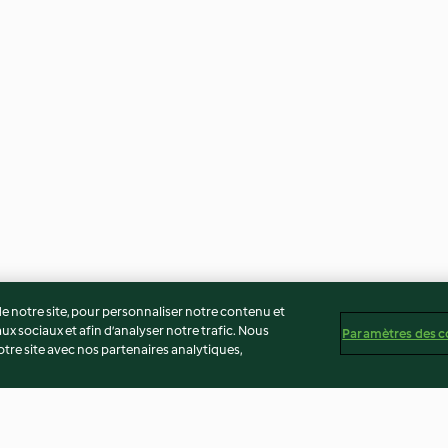
 notre site, pour personnaliser notre contenu et
ux sociaux et afin d’analyser notre trafic. Nous
Paramètres des c
re site avec nos partenaires analytiques,