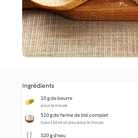
Ingrédients
10 g de beurre
pour le moule
510 g de farine de blé complet
type 150 et un peu pour le moule
320 g d'eau