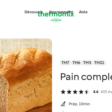
Découvrir
Abonnement
Aide
TM7
TM6
TM5
TM31
Pain compl
4.6
405 év
Prép. 10min