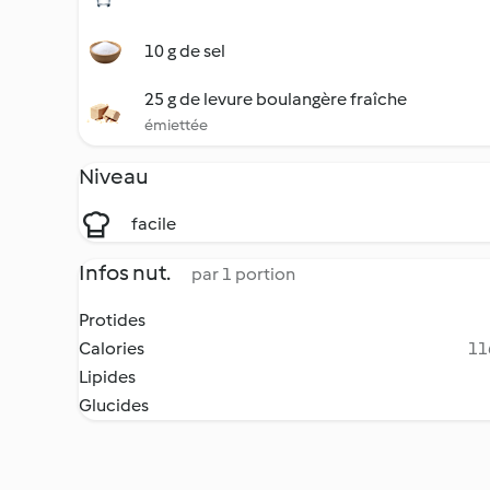
10 g de sel
25 g de levure boulangère fraîche
émiettée
Niveau
facile
Infos nut.
par 1 portion
Protides
Calories
11
Lipides
Glucides