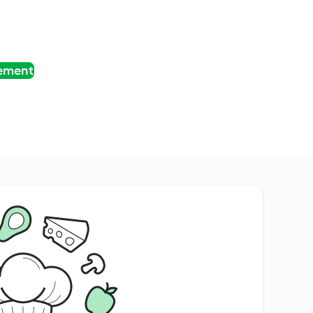
tement