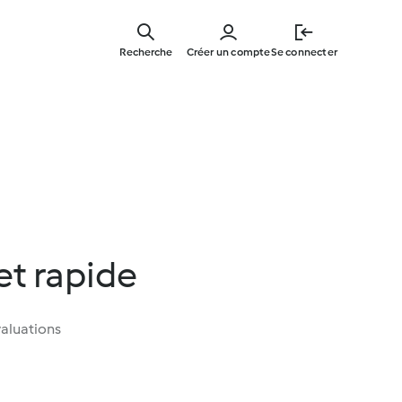
Skip
to
Recherche
Créer un compte
Se connecter
main
content
et rapide
aluations