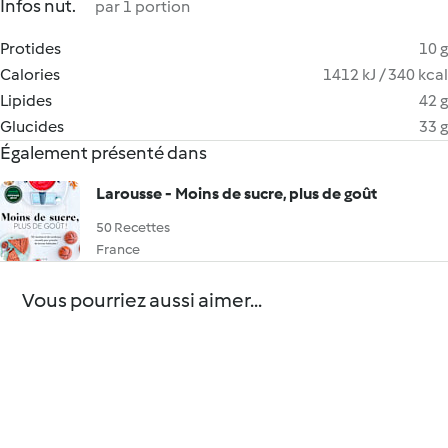
Infos nut.
par 1 portion
Protides
10 g
Calories
1412 kJ / 340 kcal
Lipides
42 g
Glucides
33 g
Également présenté dans
Larousse - Moins de sucre, plus de goût
50 Recettes
France
Vous pourriez aussi aimer...