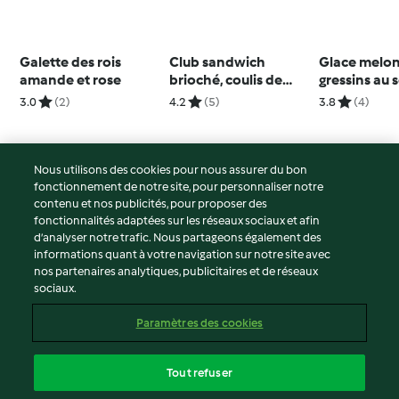
Galette des rois
Club sandwich
Glace melon
amande et rose
brioché, coulis de
gressins au
framboise, chantilly
3.0
(2)
4.2
(5)
3.8
(4)
vanille
Nous utilisons des cookies pour nous assurer du bon
fonctionnement de notre site, pour personnaliser notre
© Copyright 2026
contenu et nos publicités, pour proposer des
fonctionnalités adaptées sur les réseaux sociaux et afin
Conditions d'utilisation
d’analyser notre trafic. Nous partageons également des
Politique de confidentialité
informations quant à votre navigation sur notre site avec
Non-responsabilité
nos partenaires analytiques, publicitaires et de réseaux
sociaux.
Mentions légales
Cookies
Paramètres des cookies
Contenu du rapport
Résilier le contrat
Tout refuser
Déclaration d'accessibilité