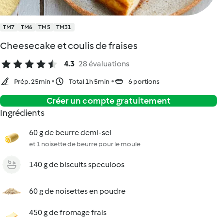
TM7
TM6
TM5
TM31
Cheesecake et coulis de fraises
4.3
28 évaluations
Prép. 25min
Total 1h 5min
6 portions
Créer un compte gratuitement
Ingrédients
60 g de beurre demi-sel
et 1 noisette de beurre pour le moule
140 g de biscuits speculoos
60 g de noisettes en poudre
450 g de fromage frais