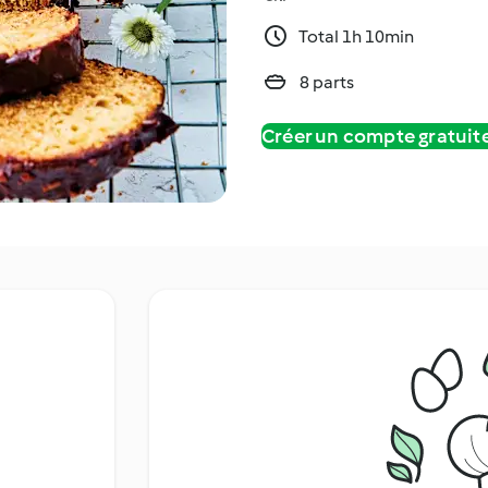
Total 1h 10min
8 parts
Créer un compte gratui