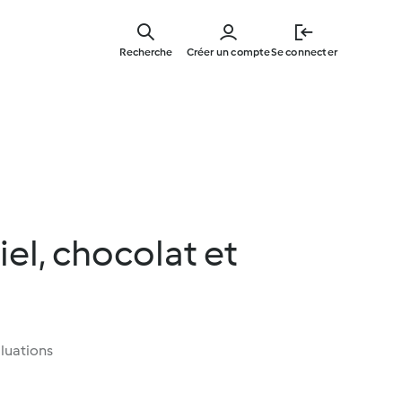
Skip
to
Recherche
Créer un compte
Se connecter
main
content
el, chocolat et
luations