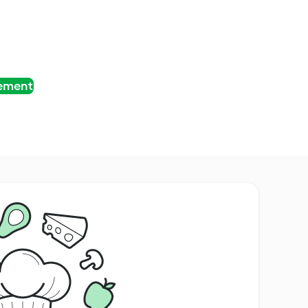
tement