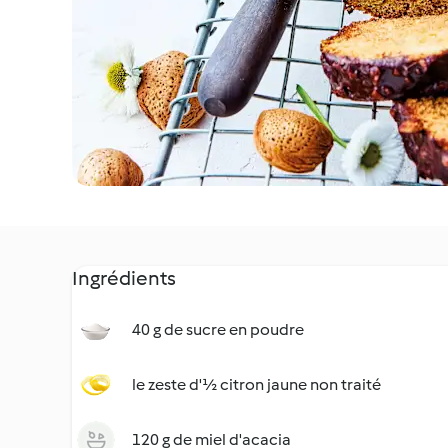
Ingrédients
40 g de sucre en poudre
le zeste d'½ citron jaune non traité
120 g de miel d'acacia