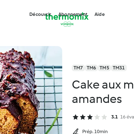
Découvrir
Abonnement
Aide
TM7
TM6
TM5
TM31
Cake aux mi
amandes
3.1
16 éva
Prép. 10min