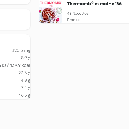
Thermomix® et moi - n°36
45 Recettes
France
125.5 mg
8.9 g
 kJ / 439.9 kcal
23.3 g
4.8 g
7.1 g
46.5 g