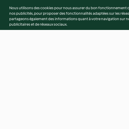
Nous utilisons des cookies pour nous assurer du bon fonctionnement de
nos publicités, pour proposer des fonctionnalités adaptées sur les résea
partageons également des informations quant à votre navigation sur not
publicitaires et de réseaux sociaux.
Pain plié méditerranéen sans
Biscuits chocolat e
gluten
4.2
(11)
3.8
(50)
© Copyright 2026
Conditions d'utilisation
Politique de confidentiali