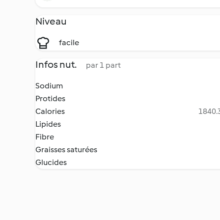
Niveau
facile
Infos nut.
par 1 part
Sodium
Protides
Calories
1840.3
Lipides
Fibre
Graisses saturées
Glucides