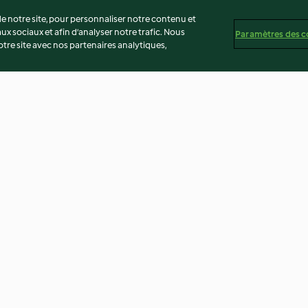
 notre site, pour personnaliser notre contenu et
ux sociaux et afin d’analyser notre trafic. Nous
Paramètres des c
re site avec nos partenaires analytiques,
t sésame
Minifocaccias noires fantaisies
Mélange pour m
viande ou poiss
4.4
(5)
3.0
(1)
té
Non-responsabilité
Mentions légales
Cookies
Co