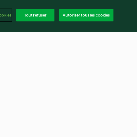
ookies
Tout refuser
Autoriser tous les cookies
arinade de
Cheesecake à la fraise
on
4.4
(11)
frança
ntenu du rapport
Résilier le contrat