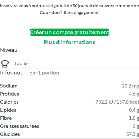
Inscrivez-vous à notre essai gratuit de 30 jours et découvrez le monde de
Cookidoo®. Sans engagement.
Créer un compte gratuitement
Plus d’informations
Niveau
facile
Infos nut.
par 1 portion
Sodium
20.2 mg
Protides
4.6 g
Calories
702.2 kJ / 167.8 kcal
Lipides
0.4 g
Fibre
1.8 g
Graisses saturées
0 g
Glucides
37.3 g