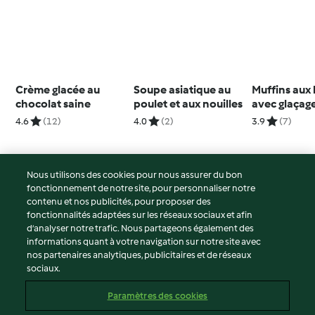
Crème glacée au
Soupe asiatique au
Muffins aux 
chocolat saine
poulet et aux nouilles
avec glaçag
4.6
(12)
4.0
(2)
3.9
(7)
Nous utilisons des cookies pour nous assurer du bon
fonctionnement de notre site, pour personnaliser notre
© Copyright 2026
contenu et nos publicités, pour proposer des
fonctionnalités adaptées sur les réseaux sociaux et afin
Conditions d'utilisation
d’analyser notre trafic. Nous partageons également des
Politique de confidentialité
informations quant à votre navigation sur notre site avec
Non-responsabilité
nos partenaires analytiques, publicitaires et de réseaux
sociaux.
Mentions légales
Cookies
Paramètres des cookies
Contenu du rapport