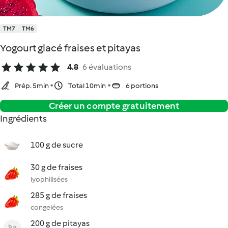
TM7
TM6
Yogourt glacé fraises et pitayas
4.8
6 évaluations
Prép. 5min
Total 10min
6 portions
Créer un compte gratuitement
Ingrédients
100 g de sucre
30 g de fraises
lyophilisées
285 g de fraises
congelées
200 g de pitayas